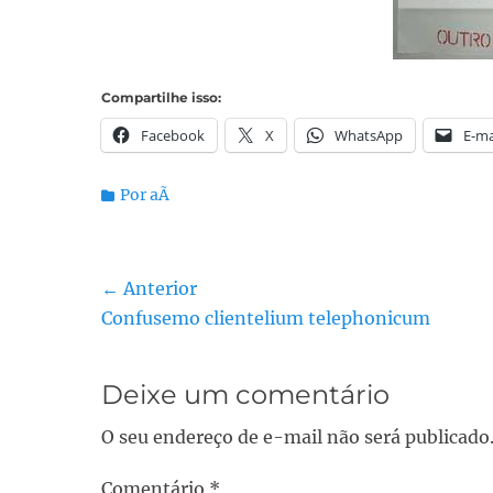
Compartilhe isso:
Facebook
X
WhatsApp
E-ma
Categorias:
Por aÃ­
Navegação
← Anterior
Post
Confusemo clientelium telephonicum
de
anterior:
Post
Deixe um comentário
O seu endereço de e-mail não será publicado
Comentário
*