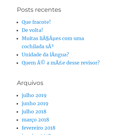
Posts recentes
Que fracote!
De volta!
Muitas liÃ§Ãµes com uma
cochilada sÃ³
Unidade da lÃ­ngua?
Quem Ã© a mÃ£e desse revisor?
Arquivos
julho 2019
junho 2019
julho 2018
março 2018
fevereiro 2018