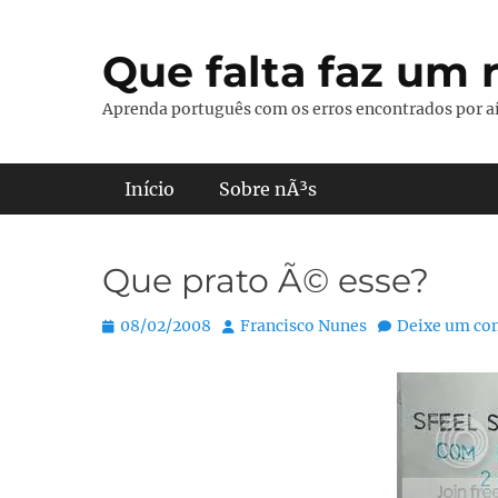
Pular
para
Que falta faz um r
o
conteúdo
Aprenda português com os erros encontrados por aí
Menu principal
Início
Sobre nÃ³s
Que prato Ã© esse?
Posted
Autor:
08/02/2008
Francisco Nunes
Deixe um co
on