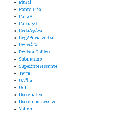
Plural
Ponto Frio
Por aÃ­
Portugal
RedaÃ§Ã£o
RegÃªncia verbal
RevisÃ£o
Revista Galileu
Submarino
Superinteressante
Terra
UÃªba
Uol
Uso criativo
Uso do possessivo
Yahoo