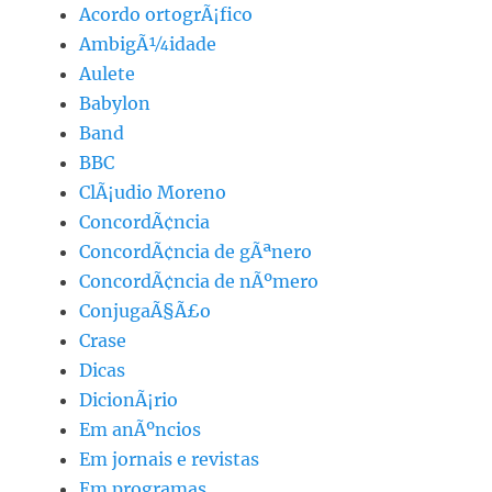
Acordo ortogrÃ¡fico
AmbigÃ¼idade
Aulete
Babylon
Band
BBC
ClÃ¡udio Moreno
ConcordÃ¢ncia
ConcordÃ¢ncia de gÃªnero
ConcordÃ¢ncia de nÃºmero
ConjugaÃ§Ã£o
Crase
Dicas
DicionÃ¡rio
Em anÃºncios
Em jornais e revistas
Em programas