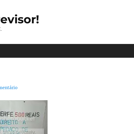
evisor!
.
mentário