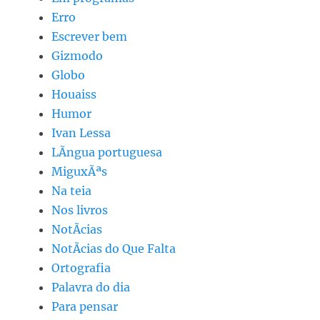
Erro
Escrever bem
Gizmodo
Globo
Houaiss
Humor
Ivan Lessa
LÃ­ngua portuguesa
MiguxÃªs
Na teia
Nos livros
NotÃ­cias
NotÃ­cias do Que Falta
Ortografia
Palavra do dia
Para pensar