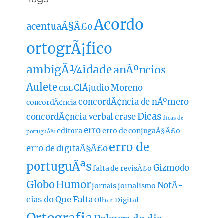
Acordo
acentuaÃ§Ã£o
ortogrÃ¡fico
ambigÃ¼idade
anÃºncios
Aulete
ClÃ¡udio Moreno
CBL
concordÃ¢ncia de nÃºmero
concordÃ¢ncia
Dicas
concordÃ¢ncia verbal
crase
dicas de
erro
editora
erro de conjugaÃ§Ã£o
portuguÃªs
erro de
erro de digitaÃ§Ã£o
portuguÃªs
Gizmodo
falta de revisÃ£o
Globo
Humor
NotÃ­
jornais
jornalismo
cias do Que Falta
Olhar Digital
Ortografia