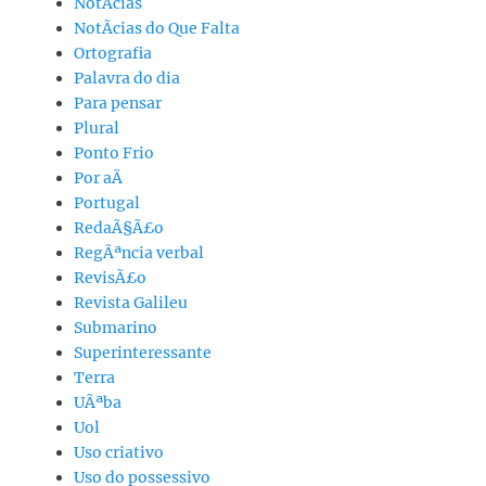
NotÃ­cias
NotÃ­cias do Que Falta
Ortografia
Palavra do dia
Para pensar
Plural
Ponto Frio
Por aÃ­
Portugal
RedaÃ§Ã£o
RegÃªncia verbal
RevisÃ£o
Revista Galileu
Submarino
Superinteressante
Terra
UÃªba
Uol
Uso criativo
Uso do possessivo