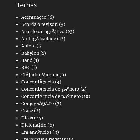
Temas
Acentuação
(6)
Acorda o revisor!
(5)
Acordo ortogrÃ¡fico
(23)
AmbigÃ¼idade
(12)
Aulete
(5)
Babylon
(1)
Band
(1)
BBC
(1)
ClÃ¡udio Moreno
(6)
ConcordÃ¢ncia
(3)
ConcordÃ¢ncia de gÃªnero
(2)
ConcordÃ¢ncia de nÃºmero
(10)
ConjugaÃ§Ã£o
(7)
Crase
(2)
Dicas
(24)
DicionÃ¡rio
(6)
Em anÃºncios
(9)
Em jornais e revistas
(9)