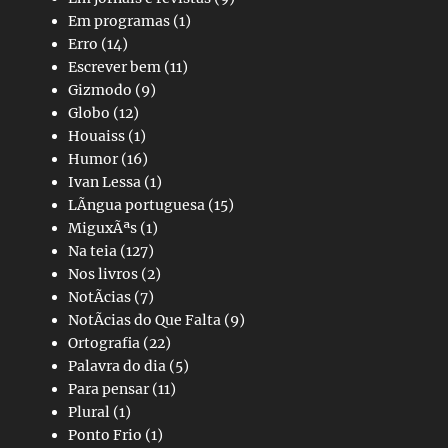
Em programas
(1)
Erro
(14)
Escrever bem
(11)
Gizmodo
(9)
Globo
(12)
Houaiss
(1)
Humor
(16)
Ivan Lessa
(1)
LÃ­ngua portuguesa
(15)
MiguxÃªs
(1)
Na teia
(127)
Nos livros
(2)
NotÃ­cias
(7)
NotÃ­cias do Que Falta
(9)
Ortografia
(22)
Palavra do dia
(5)
Para pensar
(11)
Plural
(1)
Ponto Frio
(1)