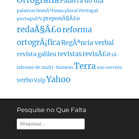
Palavra do dia
palavras homÃ³fonas
plural
Portugal
preposiÃ§Ã£o
portuguÃªs
redaÃ§Ã£o
reforma
ortogrÃ¡fica
RegÃªncia verbal
revistas
revisÃ£o
revista galileu
sÃ­
Terra
ndrome de multi-homem
uso correto
Yahoo
verbo
Volp
Pesquise no Que Falta
Pesquisar
por: