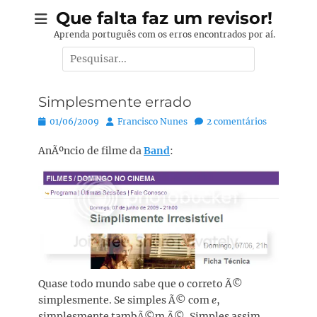
Pular
Que falta faz um revisor!
para
Aprenda português com os erros encontrados por aí.
o
Pesquisar
conteúdo
por:
Simplesmente errado
Posted
Autor:
01/06/2009
Francisco Nunes
2 comentários
on
AnÃºncio de filme da
Band
:
Quase todo mundo sabe que o correto Ã©
simplesmente. Se simples Ã© com
e
,
simplesmente tambÃ©m Ã©. Simples assim.