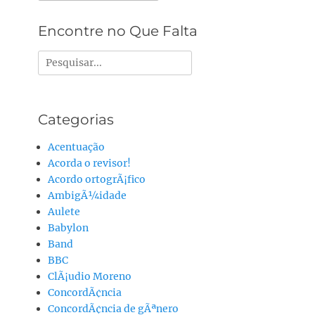
Alternative:
Encontre no Que Falta
Pesquisar
por:
Categorias
Acentuação
Acorda o revisor!
Acordo ortogrÃ¡fico
AmbigÃ¼idade
Aulete
Babylon
Band
BBC
ClÃ¡udio Moreno
ConcordÃ¢ncia
ConcordÃ¢ncia de gÃªnero