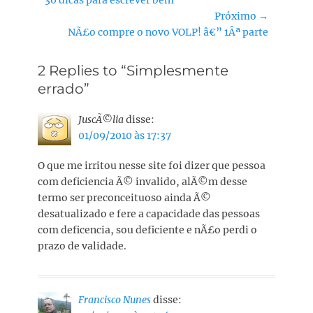
de
anterior:
Próximo →
Post
Próximo
NÃ£o compre o novo VOLP! â€” 1Âª parte
post:
2 Replies to “Simplesmente
errado”
JuscÃ©lia
disse:
01/09/2010 às 17:37
O que me irritou nesse site foi dizer que pessoa
com deficiencia Ã© invalido, alÃ©m desse
termo ser preconceituoso ainda Ã©
desatualizado e fere a capacidade das pessoas
com deficencia, sou deficiente e nÃ£o perdi o
prazo de validade.
Francisco Nunes
disse: