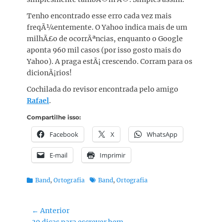
Tenho encontrado esse erro cada vez mais
freqÃ¼entemente. O Yahoo indica mais de um
milhÃ£o de ocorrÃªncias, enquanto o Google
aponta 960 mil casos (por isso gosto mais do
Yahoo). A praga estÃ¡ crescendo. Corram para os
dicionÃ¡rios!
Cochilada do revisor encontrada pelo amigo
Rafael
.
Compartilhe isso:
Facebook
X
WhatsApp
E-mail
Imprimir
Categorias:
Tags:
Band
,
Ortografia
Band
,
Ortografia
Navegação
← Anterior
Post
30 dicas para escrever bem