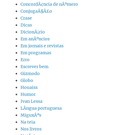
ConcordÃ¢ncia de nÃºmero
ConjugaÃ§Ã£o
Crase
Dicas
DicionÃ¡rio
Em anÃºncios
Em jornais e revistas
Em programas
Erro
Escrever bem
Gizmodo
Globo
Houaiss
Humor
Ivan Lessa
LÃ­ngua portuguesa
MiguxÃªs
Na teia
Nos livros