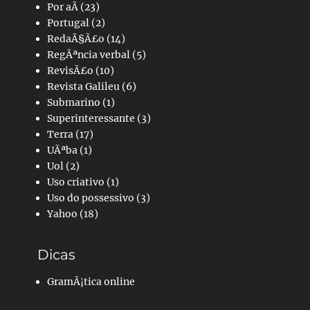
Por aÃ­
(23)
Portugal
(2)
RedaÃ§Ã£o
(14)
RegÃªncia verbal
(5)
RevisÃ£o
(10)
Revista Galileu
(6)
Submarino
(1)
Superinteressante
(3)
Terra
(17)
UÃªba
(1)
Uol
(2)
Uso criativo
(1)
Uso do possessivo
(3)
Yahoo
(18)
Dicas
GramÃ¡tica online