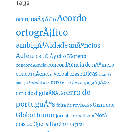
Tags
Acordo
acentuaÃ§Ã£o
ortogrÃ¡fico
ambigÃ¼idade
anÃºncios
Aulete
ClÃ¡udio Moreno
CBL
concordÃ¢ncia de nÃºmero
concordÃ¢ncia
Dicas
concordÃ¢ncia verbal
crase
dicas de
erro
editora
erro de conjugaÃ§Ã£o
portuguÃªs
erro de
erro de digitaÃ§Ã£o
portuguÃªs
Gizmodo
falta de revisÃ£o
Globo
Humor
NotÃ­
jornais
jornalismo
cias do Que Falta
Olhar Digital