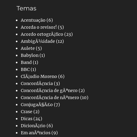
Temas
Acentuação
(6)
Acorda o revisor!
(5)
Acordo ortogrÃ¡fico
(23)
AmbigÃ¼idade
(12)
Aulete
(5)
Babylon
(1)
Band
(1)
BBC
(1)
ClÃ¡udio Moreno
(6)
ConcordÃ¢ncia
(3)
ConcordÃ¢ncia de gÃªnero
(2)
ConcordÃ¢ncia de nÃºmero
(10)
ConjugaÃ§Ã£o
(7)
Crase
(2)
Dicas
(24)
DicionÃ¡rio
(6)
Em anÃºncios
(9)