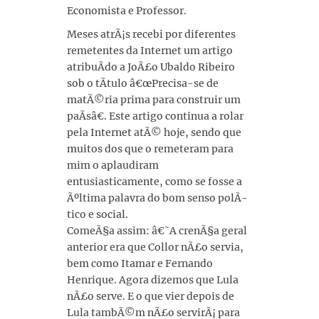
Economista e Professor.
Meses atrÃ¡s recebi por diferentes
remetentes da Internet um artigo
atribuÃ­do a JoÃ£o Ubaldo Ribeiro
sob o tÃ­tulo â€œPrecisa-se de
matÃ©ria prima para construir um
paÃ­sâ€. Este artigo continua a rolar
pela Internet atÃ© hoje, sendo que
muitos dos que o remeteram para
mim o aplaudiram
entusiasticamente, como se fosse a
Ãºltima palavra do bom senso polÃ­
tico e social.
ComeÃ§a assim: â€˜A crenÃ§a geral
anterior era que Collor nÃ£o servia,
bem como Itamar e Fernando
Henrique. Agora dizemos que Lula
nÃ£o serve. E o que vier depois de
Lula tambÃ©m nÃ£o servirÃ¡ para