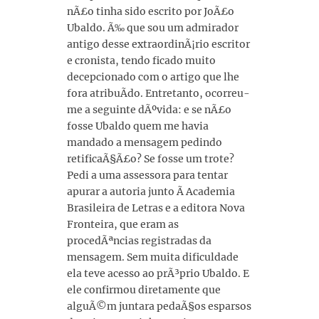
nÃ£o tinha sido escrito por JoÃ£o
Ubaldo. Ã‰ que sou um admirador
antigo desse extraordinÃ¡rio escritor
e cronista, tendo ficado muito
decepcionado com o artigo que lhe
fora atribuÃ­do. Entretanto, ocorreu-
me a seguinte dÃºvida: e se nÃ£o
fosse Ubaldo quem me havia
mandado a mensagem pedindo
retificaÃ§Ã£o? Se fosse um trote?
Pedi a uma assessora para tentar
apurar a autoria junto Ã Academia
Brasileira de Letras e a editora Nova
Fronteira, que eram as
procedÃªncias registradas da
mensagem. Sem muita dificuldade
ela teve acesso ao prÃ³prio Ubaldo. E
ele confirmou diretamente que
alguÃ©m juntara pedaÃ§os esparsos