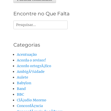
Alternative:
Encontre no Que Falta
Pesquisar
por:
Categorias
Acentuação
Acorda o revisor!
Acordo ortogrÃ¡fico
AmbigÃ¼idade
Aulete
Babylon
Band
BBC
ClÃ¡udio Moreno
ConcordÃ¢ncia