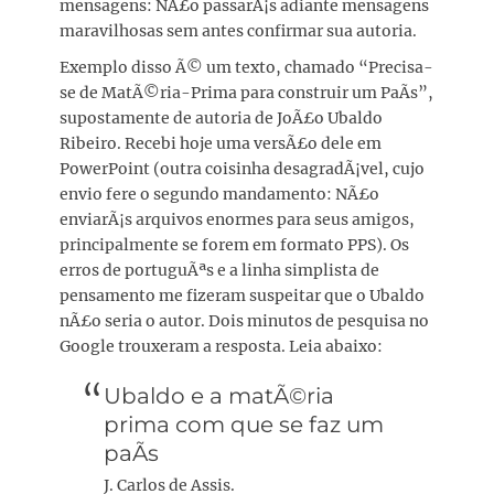
mensagens: NÃ£o passarÃ¡s adiante mensagens
maravilhosas sem antes confirmar sua autoria.
Exemplo disso Ã© um texto, chamado “Precisa-
se de MatÃ©ria-Prima para construir um PaÃ­s”,
supostamente de autoria de JoÃ£o Ubaldo
Ribeiro. Recebi hoje uma versÃ£o dele em
PowerPoint (outra coisinha desagradÃ¡vel, cujo
envio fere o segundo mandamento: NÃ£o
enviarÃ¡s arquivos enormes para seus amigos,
principalmente se forem em formato PPS). Os
erros de portuguÃªs e a linha simplista de
pensamento me fizeram suspeitar que o Ubaldo
nÃ£o seria o autor. Dois minutos de pesquisa no
Google trouxeram a resposta. Leia abaixo:
Ubaldo e a matÃ©ria
prima com que se faz um
paÃ­s
J. Carlos de Assis.