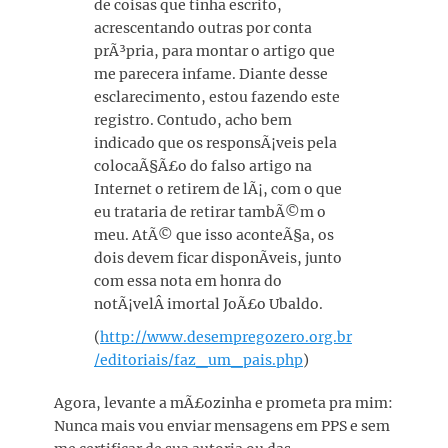
de coisas que tinha escrito,
acrescentando outras por conta
prÃ³pria, para montar o artigo que
me parecera infame. Diante desse
esclarecimento, estou fazendo este
registro. Contudo, acho bem
indicado que os responsÃ¡veis pela
colocaÃ§Ã£o do falso artigo na
Internet o retirem de lÃ¡, com o que
eu trataria de retirar tambÃ©m o
meu. AtÃ© que isso aconteÃ§a, os
dois devem ficar disponÃ­veis, junto
com essa nota em honra do
notÃ¡velÂ imortal JoÃ£o Ubaldo.
(
http://www.desempregozero.org.br
/editoriais/faz_um_pais.php
)
Agora, levante a mÃ£ozinha e prometa pra mim:
Nunca mais vou enviar mensagens em PPS e sem