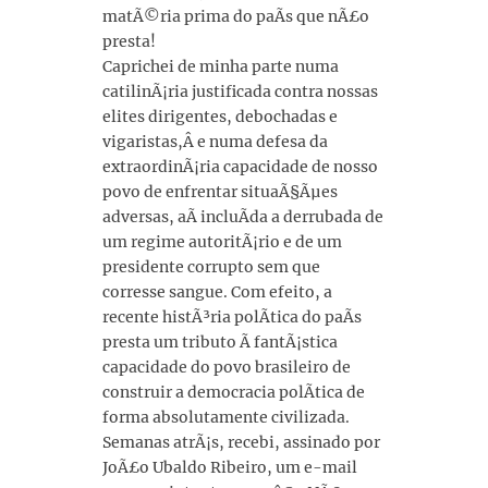
matÃ©ria prima do paÃ­s que nÃ£o
presta!
Caprichei de minha parte numa
catilinÃ¡ria justificada contra nossas
elites dirigentes, debochadas e
vigaristas,Â e numa defesa da
extraordinÃ¡ria capacidade de nosso
povo de enfrentar situaÃ§Ãµes
adversas, aÃ­ incluÃ­da a derrubada de
um regime autoritÃ¡rio e de um
presidente corrupto sem que
corresse sangue. Com efeito, a
recente histÃ³ria polÃ­tica do paÃ­s
presta um tributo Ã fantÃ¡stica
capacidade do povo brasileiro de
construir a democracia polÃ­tica de
forma absolutamente civilizada.
Semanas atrÃ¡s, recebi, assinado por
JoÃ£o Ubaldo Ribeiro, um e-mail