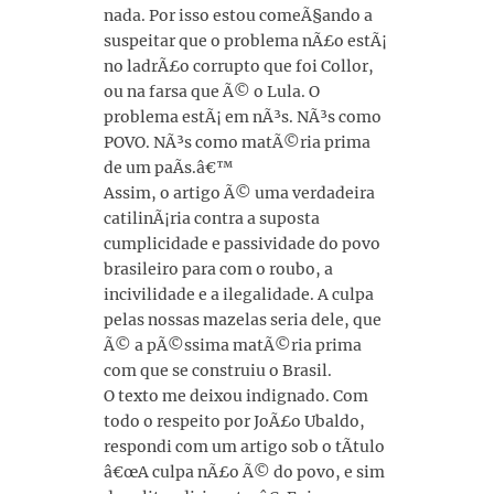
nada. Por isso estou comeÃ§ando a
suspeitar que o problema nÃ£o estÃ¡
no ladrÃ£o corrupto que foi Collor,
ou na farsa que Ã© o Lula. O
problema estÃ¡ em nÃ³s. NÃ³s como
POVO. NÃ³s como matÃ©ria prima
de um paÃ­s.â€™
Assim, o artigo Ã© uma verdadeira
catilinÃ¡ria contra a suposta
cumplicidade e passividade do povo
brasileiro para com o roubo, a
incivilidade e a ilegalidade. A culpa
pelas nossas mazelas seria dele, que
Ã© a pÃ©ssima matÃ©ria prima
com que se construiu o Brasil.
O texto me deixou indignado. Com
todo o respeito por JoÃ£o Ubaldo,
respondi com um artigo sob o tÃ­tulo
â€œA culpa nÃ£o Ã© do povo, e sim