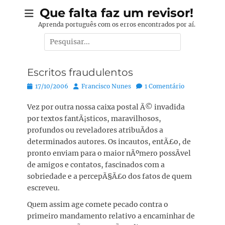
Pular
Que falta faz um revisor!
para
Aprenda português com os erros encontrados por aí.
o
Pesquisar
conteúdo
por:
Escritos fraudulentos
Posted
Autor:
17/10/2006
Francisco Nunes
1 Comentário
on
Vez por outra nossa caixa postal Ã© invadida
por textos fantÃ¡sticos, maravilhosos,
profundos ou reveladores atribuÃ­dos a
determinados autores. Os incautos, entÃ£o, de
pronto enviam para o maior nÃºmero possÃ­vel
de amigos e contatos, fascinados com a
sobriedade e a percepÃ§Ã£o dos fatos de quem
escreveu.
Quem assim age comete pecado contra o
primeiro mandamento relativo a encaminhar de