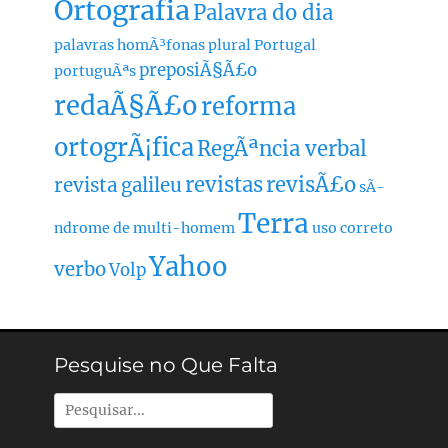
Ortografia
Palavra do dia
palavras homÃ³fonas
plural
Portugal
preposiÃ§Ã£o
portuguÃªs
redaÃ§Ã£o
reforma
ortogrÃ¡fica
RegÃªncia verbal
revistas
revisÃ£o
revista galileu
sÃ­
Terra
ndrome de multi-homem
uso correto
Yahoo
verbo
Volp
Pesquise no Que Falta
Pesquisar
por: