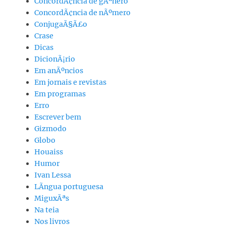
ConcordÃ¢ncia de gÃªnero
ConcordÃ¢ncia de nÃºmero
ConjugaÃ§Ã£o
Crase
Dicas
DicionÃ¡rio
Em anÃºncios
Em jornais e revistas
Em programas
Erro
Escrever bem
Gizmodo
Globo
Houaiss
Humor
Ivan Lessa
LÃ­ngua portuguesa
MiguxÃªs
Na teia
Nos livros