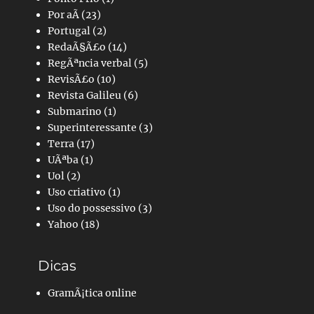
Por aÃ­
(23)
Portugal
(2)
RedaÃ§Ã£o
(14)
RegÃªncia verbal
(5)
RevisÃ£o
(10)
Revista Galileu
(6)
Submarino
(1)
Superinteressante
(3)
Terra
(17)
UÃªba
(1)
Uol
(2)
Uso criativo
(1)
Uso do possessivo
(3)
Yahoo
(18)
Dicas
GramÃ¡tica online