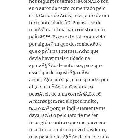
nos seguintes termos: â€œNÃ£o sou
eu o autor do texto comentado pelo
sr. J. Carlos de Assis, a respeito de um
texto intitulado â€˜Precisa-se de
matÃ©ria prima para construir um
paÃ­sâ€™. Esse texto foi produzido
por alguÃ©m que desconheÃ§o e
que o pÃ´s na Internet. Acho que
devia haver mais cuidado na
apuraÃ§Ã£o de autorias, para que
esse tipo de injustiÃ§a nÃ£o
aconteÃ§a, ou seja, eu responder por
algo que nÃ£o fiz. Gostaria, se
possÃ­vel, de uma correÃ§Ã£o.â€
A mensagem me alegrou muito,
nÃ£o sÃ³ porque indiretamente me
dava razÃ£o pelo fato de me ter
insurgido contra o que me parecera
insultuoso contra o povo brasileiro,
mas pela indicaÃ§Ã£o de que de fato