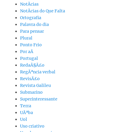
NotÃ­cias
NotÃ­cias do Que Falta
Ortografia
Palavra do dia
Para pensar
Plural
Ponto Frio
Por aÃ­
Portugal
RedaÃ§Ã£o
RegÃªncia verbal
RevisÃ£o
Revista Galileu
Submarino
Superinteressante
Terra
UÃªba
Uol
Uso criativo