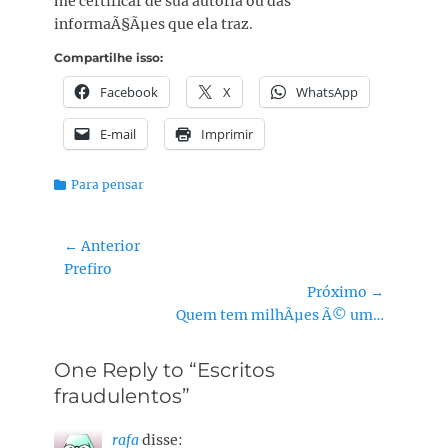
me certificar de sua autoria ou das
informaÃ§Ãµes que ela traz.
Compartilhe isso:
Facebook
X
WhatsApp
E-mail
Imprimir
Categorias:
Para pensar
Navegação
← Anterior
Post
Prefiro
de
anterior:
Próximo →
Post
Próximo
Quem tem milhÃµes Ã© um…
post:
One Reply to “Escritos
fraudulentos”
rafa
disse: