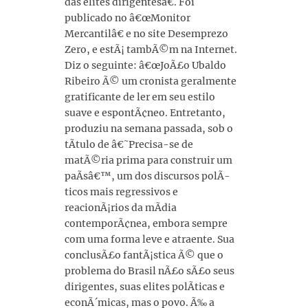
das elites dirigentesâ€. Foi
publicado no â€œMonitor
Mercantilâ€ e no site Desemprezo
Zero, e estÃ¡ tambÃ©m na Internet.
Diz o seguinte: â€œJoÃ£o Ubaldo
Ribeiro Ã© um cronista geralmente
gratificante de ler em seu estilo
suave e espontÃ¢neo. Entretanto,
produziu na semana passada, sob o
tÃ­tulo de â€˜Precisa-se de
matÃ©ria prima para construir um
paÃ­sâ€™, um dos discursos polÃ­
ticos mais regressivos e
reacionÃ¡rios da mÃ­dia
contemporÃ¢nea, embora sempre
com uma forma leve e atraente. Sua
conclusÃ£o fantÃ¡stica Ã© que o
problema do Brasil nÃ£o sÃ£o seus
dirigentes, suas elites polÃ­ticas e
econÃ´micas, mas o povo. Ã‰ a