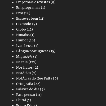
Em jornais e revistas
(9)
Em programas
(1)
Erro
(14)
Escrever bem
(11)
Gizmodo
(9)
Globo
(12)
Houaiss
(1)
Humor
(16)
Ivan Lessa
(1)
LÃ­ngua portuguesa
(15)
MiguxÃªs
(1)
Na teia
(127)
Nos livros
(2)
NotÃ­cias
(7)
NotÃ­cias do Que Falta
(9)
Ortografia
(22)
Palavra do dia
(5)
Para pensar
(11)
Plural
(1)
Ponto Frio
(1)