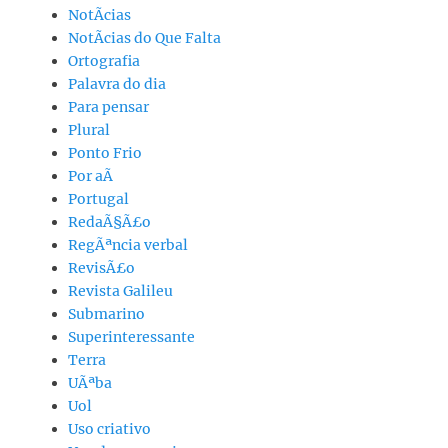
NotÃ­cias
NotÃ­cias do Que Falta
Ortografia
Palavra do dia
Para pensar
Plural
Ponto Frio
Por aÃ­
Portugal
RedaÃ§Ã£o
RegÃªncia verbal
RevisÃ£o
Revista Galileu
Submarino
Superinteressante
Terra
UÃªba
Uol
Uso criativo