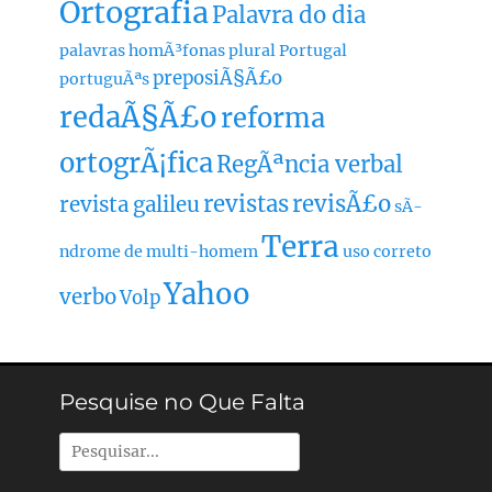
Ortografia
Palavra do dia
palavras homÃ³fonas
plural
Portugal
preposiÃ§Ã£o
portuguÃªs
redaÃ§Ã£o
reforma
ortogrÃ¡fica
RegÃªncia verbal
revistas
revisÃ£o
revista galileu
sÃ­
Terra
ndrome de multi-homem
uso correto
Yahoo
verbo
Volp
Pesquise no Que Falta
Pesquisar
por: