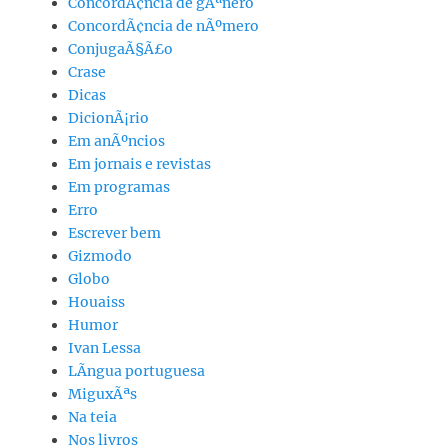
ConcordÃ¢ncia de gÃªnero
ConcordÃ¢ncia de nÃºmero
ConjugaÃ§Ã£o
Crase
Dicas
DicionÃ¡rio
Em anÃºncios
Em jornais e revistas
Em programas
Erro
Escrever bem
Gizmodo
Globo
Houaiss
Humor
Ivan Lessa
LÃ­ngua portuguesa
MiguxÃªs
Na teia
Nos livros