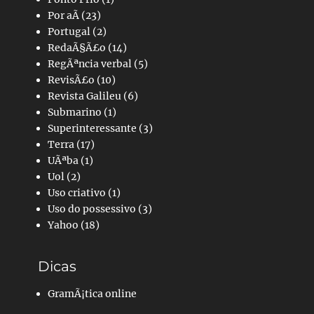
Por aÃ­
(23)
Portugal
(2)
RedaÃ§Ã£o
(14)
RegÃªncia verbal
(5)
RevisÃ£o
(10)
Revista Galileu
(6)
Submarino
(1)
Superinteressante
(3)
Terra
(17)
UÃªba
(1)
Uol
(2)
Uso criativo
(1)
Uso do possessivo
(3)
Yahoo
(18)
Dicas
GramÃ¡tica online