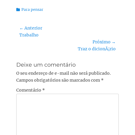
Categorias:
Para pensar
Navegação
← Anterior
Post
Trabalho
de
anterior:
Próximo →
Post
Próximo
Traz o dicionÃ¡rio
post:
Deixe um comentário
O seu endereço de e-mail não será publicado.
Campos obrigatórios são marcados com
*
Comentário
*