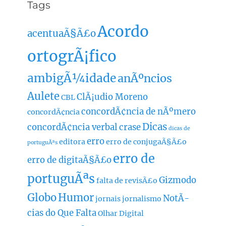
Tags
Acordo
acentuaÃ§Ã£o
ortogrÃ¡fico
ambigÃ¼idade
anÃºncios
Aulete
ClÃ¡udio Moreno
CBL
concordÃ¢ncia de nÃºmero
concordÃ¢ncia
Dicas
concordÃ¢ncia verbal
crase
dicas de
erro
editora
erro de conjugaÃ§Ã£o
portuguÃªs
erro de
erro de digitaÃ§Ã£o
portuguÃªs
Gizmodo
falta de revisÃ£o
Globo
Humor
NotÃ­
jornais
jornalismo
cias do Que Falta
Olhar Digital