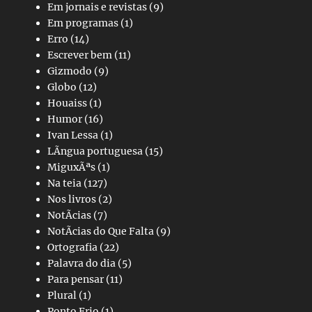
Em jornais e revistas
(9)
Em programas
(1)
Erro
(14)
Escrever bem
(11)
Gizmodo
(9)
Globo
(12)
Houaiss
(1)
Humor
(16)
Ivan Lessa
(1)
LÃ­ngua portuguesa
(15)
MiguxÃªs
(1)
Na teia
(127)
Nos livros
(2)
NotÃ­cias
(7)
NotÃ­cias do Que Falta
(9)
Ortografia
(22)
Palavra do dia
(5)
Para pensar
(11)
Plural
(1)
Ponto Frio
(1)