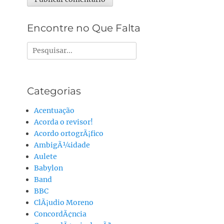
Alternative:
Encontre no Que Falta
Pesquisar
por:
Categorias
Acentuação
Acorda o revisor!
Acordo ortogrÃ¡fico
AmbigÃ¼idade
Aulete
Babylon
Band
BBC
ClÃ¡udio Moreno
ConcordÃ¢ncia