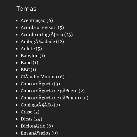
Temas
Acentuação
(6)
Acorda o revisor!
(5)
Acordo ortogrÃ¡fico
(23)
AmbigÃ¼idade
(12)
Aulete
(5)
Babylon
(1)
Band
(1)
BBC
(1)
ClÃ¡udio Moreno
(6)
ConcordÃ¢ncia
(3)
ConcordÃ¢ncia de gÃªnero
(2)
ConcordÃ¢ncia de nÃºmero
(10)
ConjugaÃ§Ã£o
(7)
Crase
(2)
Dicas
(24)
DicionÃ¡rio
(6)
Em anÃºncios
(9)