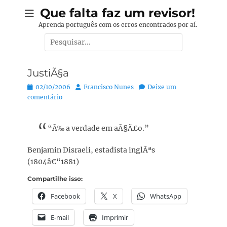
Pular
Que falta faz um revisor!
para
Aprenda português com os erros encontrados por aí.
o
Pesquisar
conteúdo
por:
JustiÃ§a
Posted
Autor:
02/10/2006
Francisco Nunes
Deixe um
on
comentário
“Ã‰ a verdade em aÃ§Ã£o.”
Benjamin Disraeli, estadista inglÃªs
(1804â€“1881)
Compartilhe isso:
Facebook
X
WhatsApp
E-mail
Imprimir