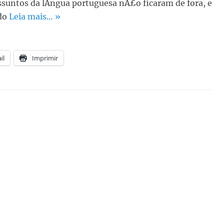
ssuntos da lÃ­ngua portuguesa nÃ£o ficaram de fora, e
 do
Leia mais… »
il
Imprimir