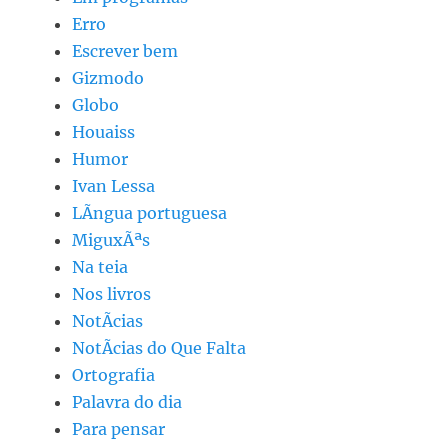
Erro
Escrever bem
Gizmodo
Globo
Houaiss
Humor
Ivan Lessa
LÃ­ngua portuguesa
MiguxÃªs
Na teia
Nos livros
NotÃ­cias
NotÃ­cias do Que Falta
Ortografia
Palavra do dia
Para pensar