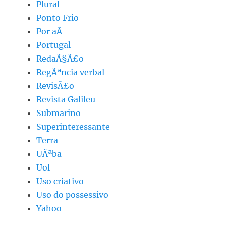
Plural
Ponto Frio
Por aÃ­
Portugal
RedaÃ§Ã£o
RegÃªncia verbal
RevisÃ£o
Revista Galileu
Submarino
Superinteressante
Terra
UÃªba
Uol
Uso criativo
Uso do possessivo
Yahoo