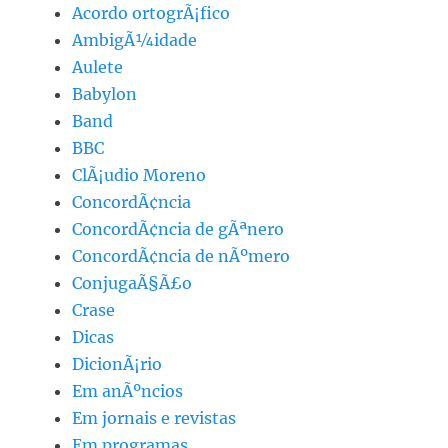
Acordo ortogrÃ¡fico
AmbigÃ¼idade
Aulete
Babylon
Band
BBC
ClÃ¡udio Moreno
ConcordÃ¢ncia
ConcordÃ¢ncia de gÃªnero
ConcordÃ¢ncia de nÃºmero
ConjugaÃ§Ã£o
Crase
Dicas
DicionÃ¡rio
Em anÃºncios
Em jornais e revistas
Em programas