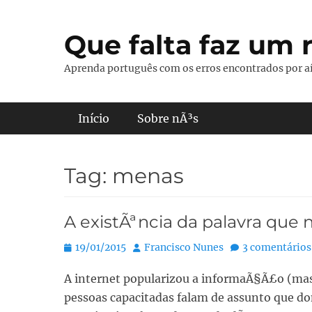
Pular
para
Que falta faz um r
o
conteúdo
Aprenda português com os erros encontrados por aí
Menu principal
Início
Sobre nÃ³s
Tag:
menas
A existÃªncia da palavra que 
Posted
Autor:
19/01/2015
Francisco Nunes
3 comentários
on
A internet popularizou a informaÃ§Ã£o (mas 
pessoas capacitadas falam de assunto que d