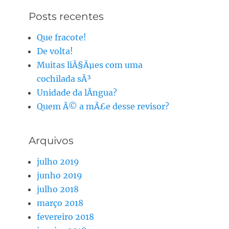
Posts recentes
Que fracote!
De volta!
Muitas liÃ§Ãµes com uma
cochilada sÃ³
Unidade da lÃ­ngua?
Quem Ã© a mÃ£e desse revisor?
Arquivos
julho 2019
junho 2019
julho 2018
março 2018
fevereiro 2018