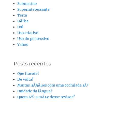
Submarino
Superinteressante
Terra
UÃªba
Uol
Uso criativo
Uso do possessivo
Yahoo
Posts recentes
Que fracote!
De volta!
Muitas liÃ§Ãµes com uma cochilada sÃ³
Unidade da lÃ­ngua?
Quem Ã© a mÃ£e desse revisor?