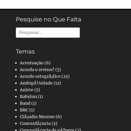
Pesquise no Que Falta
Pesquisar
por:
Temas
Acentuação
(6)
Acorda o revisor!
(5)
Acordo ortogrÃ¡fico
(23)
AmbigÃ¼idade
(12)
Aulete
(5)
Babylon
(1)
Band
(1)
BBC
(1)
ClÃ¡udio Moreno
(6)
ConcordÃ¢ncia
(3)
ConcordÃ¢ncia de gÃªnero
(2)