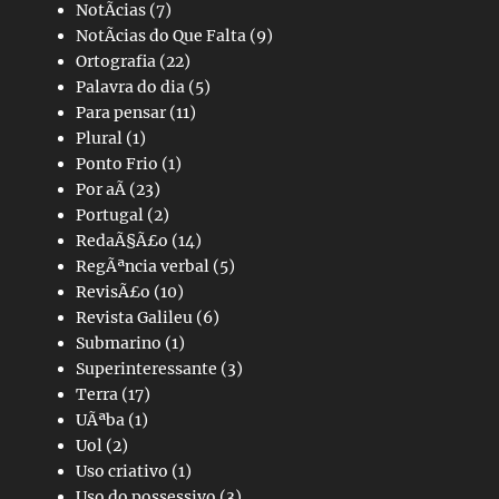
NotÃ­cias
(7)
NotÃ­cias do Que Falta
(9)
Ortografia
(22)
Palavra do dia
(5)
Para pensar
(11)
Plural
(1)
Ponto Frio
(1)
Por aÃ­
(23)
Portugal
(2)
RedaÃ§Ã£o
(14)
RegÃªncia verbal
(5)
RevisÃ£o
(10)
Revista Galileu
(6)
Submarino
(1)
Superinteressante
(3)
Terra
(17)
UÃªba
(1)
Uol
(2)
Uso criativo
(1)
Uso do possessivo
(3)