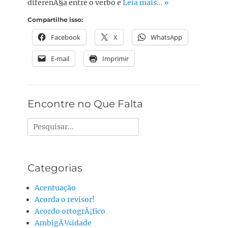
diferenÃ§a entre o verbo e
Leia mais… »
Compartilhe isso:
Facebook
X
WhatsApp
E-mail
Imprimir
Encontre no Que Falta
Pesquisar
por:
Categorias
Acentuação
Acorda o revisor!
Acordo ortogrÃ¡fico
AmbigÃ¼idade