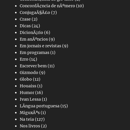
ConcordÃ¢ncia de nÃºmero
(10)
ConjugaÃ§Ã£o
(7)
Crase
(2)
Dicas
(24)
DicionÃ¡rio
(6)
Em anÃºncios
(9)
Em jornais e revistas
(9)
Em programas
(1)
Erro
(14)
Escrever bem
(11)
Gizmodo
(9)
Globo
(12)
Houaiss
(1)
Humor
(16)
Ivan Lessa
(1)
LÃ­ngua portuguesa
(15)
MiguxÃªs
(1)
Na teia
(127)
Nos livros
(2)