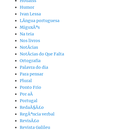
Houaiss
Humor
Ivan Lessa
LÃ­ngua portuguesa
MiguxÃªs
Na teia
Nos livros
NotÃ­cias
NotÃ­cias do Que Falta
Ortografia
Palavra do dia
Para pensar
Plural
Ponto Frio
Por aÃ­
Portugal
RedaÃ§Ã£o
RegÃªncia verbal
RevisÃ£o
Revista Galileu