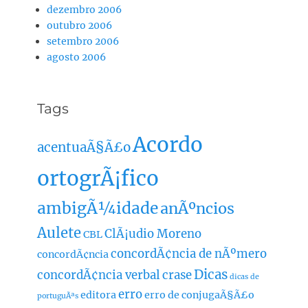
dezembro 2006
outubro 2006
setembro 2006
agosto 2006
Tags
Acordo
acentuaÃ§Ã£o
ortogrÃ¡fico
ambigÃ¼idade
anÃºncios
Aulete
ClÃ¡udio Moreno
CBL
concordÃ¢ncia de nÃºmero
concordÃ¢ncia
Dicas
concordÃ¢ncia verbal
crase
dicas de
erro
editora
erro de conjugaÃ§Ã£o
portuguÃªs