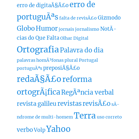
erro de
erro de digitaÃ§Ã£o
portuguÃªs
Gizmodo
falta de revisÃ£o
Globo
Humor
NotÃ­
jornais
jornalismo
cias do Que Falta
Olhar Digital
Ortografia
Palavra do dia
palavras homÃ³fonas
plural
Portugal
preposiÃ§Ã£o
portuguÃªs
redaÃ§Ã£o
reforma
ortogrÃ¡fica
RegÃªncia verbal
revistas
revisÃ£o
revista galileu
sÃ­
Terra
ndrome de multi-homem
uso correto
Yahoo
verbo
Volp