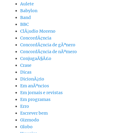
Aulete
Babylon
Band
BBC
ClÃ¡udio Moreno
ConcordÃ¢ncia
ConcordÃ¢ncia de gÃªnero
ConcordÃ¢ncia de nÃºmero
ConjugaÃ§Ã£o
Crase
Dicas
DicionÃ¡rio
Em anÃºncios
Em jornais e revistas
Em programas
Erro
Escrever bem
Gizmodo
Globo