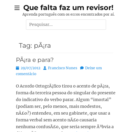
Pular
Que falta faz um revisor!
para
Aprenda português com os erros encontrados por aí.
o
Pesquisar
conteúdo
por:
Tag:
pÃ¡ra
PÃ¡ra e para?
Posted
Autor:
29/07/2012
Francisco Nunes
Deixe um
on
comentário
O Acordo OrtogrÃ¡fico tirou o acento de pÃ¡ra,
forma da terceira pessoa do singular do presente
do indicativo do verbo parar. Algum “imortal”
(podiam ser, pelo menos, mais modestos,
nÃ£o?) entendeu, em seu gabinete, que usar a
forma verbal sem acento nÃ£o causaria
nenhuma confusÃ£o, que seria sempre Ã³bvia a