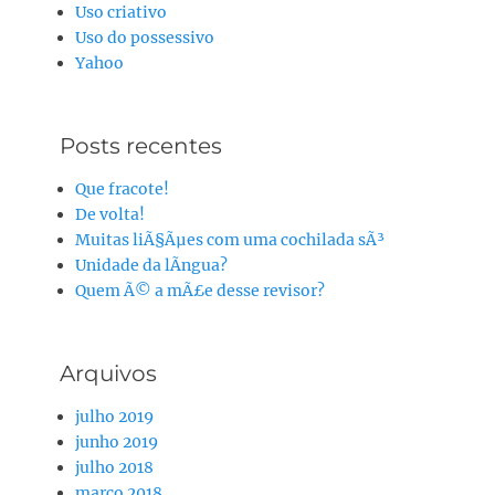
Uso criativo
Uso do possessivo
Yahoo
Posts recentes
Que fracote!
De volta!
Muitas liÃ§Ãµes com uma cochilada sÃ³
Unidade da lÃ­ngua?
Quem Ã© a mÃ£e desse revisor?
Arquivos
julho 2019
junho 2019
julho 2018
março 2018