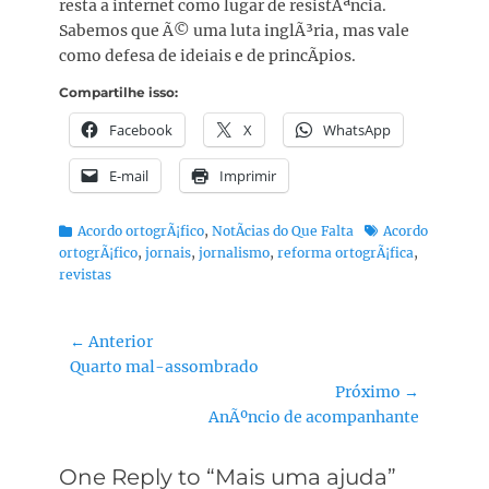
resta a internet como lugar de resistÃªncia.
Sabemos que Ã© uma luta inglÃ³ria, mas vale
como defesa de ideiais e de princÃ­pios.
Compartilhe isso:
Facebook
X
WhatsApp
E-mail
Imprimir
Categorias:
Tags:
Acordo ortogrÃ¡fico
,
NotÃ­cias do Que Falta
Acordo
ortogrÃ¡fico
,
jornais
,
jornalismo
,
reforma ortogrÃ¡fica
,
revistas
Navegação
← Anterior
Post
Quarto mal-assombrado
de
anterior:
Próximo →
Post
Próximo
AnÃºncio de acompanhante
post:
One Reply to “Mais uma ajuda”