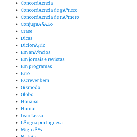
ConcordÃ¢ncia
ConcordÃ¢ncia de gÃªnero
ConcordÃ¢ncia de nÃºmero
ConjugaÃ§Ã£o
Crase
Dicas
DicionÃ¡rio
Em anÃºncios
Em jornais e revistas
Em programas
Erro
Escrever bem
Gizmodo
Globo
Houaiss
Humor
Ivan Lessa
LÃ­ngua portuguesa
MiguxÃªs
Na teia