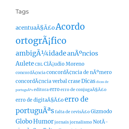
Tags
Acordo
acentuaÃ§Ã£o
ortogrÃ¡fico
ambigÃ¼idade
anÃºncios
Aulete
ClÃ¡udio Moreno
CBL
concordÃ¢ncia de nÃºmero
concordÃ¢ncia
Dicas
concordÃ¢ncia verbal
crase
dicas de
erro
editora
erro de conjugaÃ§Ã£o
portuguÃªs
erro de
erro de digitaÃ§Ã£o
portuguÃªs
Gizmodo
falta de revisÃ£o
Globo
Humor
NotÃ­
jornais
jornalismo