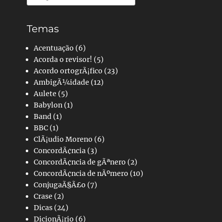
por:
Temas
Acentuação
(6)
Acorda o revisor!
(5)
Acordo ortogrÃ¡fico
(23)
AmbigÃ¼idade
(12)
Aulete
(5)
Babylon
(1)
Band
(1)
BBC
(1)
ClÃ¡udio Moreno
(6)
ConcordÃ¢ncia
(3)
ConcordÃ¢ncia de gÃªnero
(2)
ConcordÃ¢ncia de nÃºmero
(10)
ConjugaÃ§Ã£o
(7)
Crase
(2)
Dicas
(24)
DicionÃ¡rio
(6)