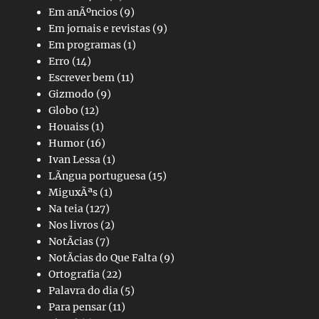
Em anÃºncios
(9)
Em jornais e revistas
(9)
Em programas
(1)
Erro
(14)
Escrever bem
(11)
Gizmodo
(9)
Globo
(12)
Houaiss
(1)
Humor
(16)
Ivan Lessa
(1)
LÃ­ngua portuguesa
(15)
MiguxÃªs
(1)
Na teia
(127)
Nos livros
(2)
NotÃ­cias
(7)
NotÃ­cias do Que Falta
(9)
Ortografia
(22)
Palavra do dia
(5)
Para pensar
(11)