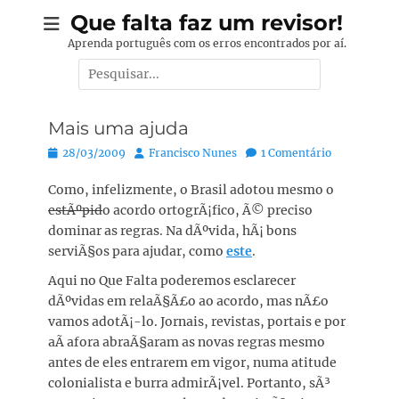
Pular
Que falta faz um revisor!
para
Aprenda português com os erros encontrados por aí.
o
Pesquisar
conteúdo
por:
Mais uma ajuda
Posted
Autor:
28/03/2009
Francisco Nunes
1 Comentário
on
Como, infelizmente, o Brasil adotou mesmo o
estÃºpid
o acordo ortogrÃ¡fico, Ã© preciso
dominar as regras. Na dÃºvida, hÃ¡ bons
serviÃ§os para ajudar, como
este
.
Aqui no Que Falta poderemos esclarecer
dÃºvidas em relaÃ§Ã£o ao acordo, mas nÃ£o
vamos adotÃ¡-lo. Jornais, revistas, portais e por
aÃ­ afora abraÃ§aram as novas regras mesmo
antes de eles entrarem em vigor, numa atitude
colonialista e burra admirÃ¡vel. Portanto, sÃ³