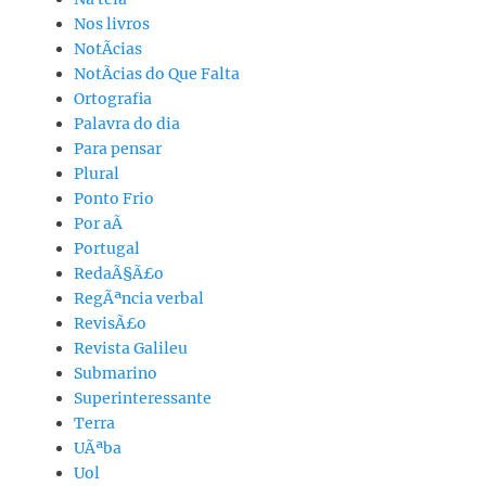
Nos livros
NotÃ­cias
NotÃ­cias do Que Falta
Ortografia
Palavra do dia
Para pensar
Plural
Ponto Frio
Por aÃ­
Portugal
RedaÃ§Ã£o
RegÃªncia verbal
RevisÃ£o
Revista Galileu
Submarino
Superinteressante
Terra
UÃªba
Uol