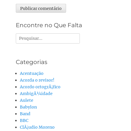
Alternative:
Encontre no Que Falta
Pesquisar
por:
Categorias
Acentuação
Acorda o revisor!
Acordo ortogrÃ¡fico
AmbigÃ¼idade
Aulete
Babylon
Band
BBC
ClÃ¡udio Moreno