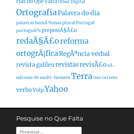
cias do Que Falta
Olhar Digital
Ortografia
Palavra do dia
palavras homÃ³fonas
plural
Portugal
preposiÃ§Ã£o
portuguÃªs
redaÃ§Ã£o
reforma
ortogrÃ¡fica
RegÃªncia verbal
revistas
revisÃ£o
revista galileu
sÃ­
Terra
ndrome de multi-homem
uso correto
Yahoo
verbo
Volp
Pesquise no Que Falta
Pesquisar