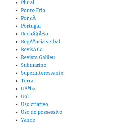
Plural
Ponto Frio
Por aÃ­
Portugal
RedaÃ§Ã£o
RegÃªncia verbal
RevisÃ£o
Revista Galileu
Submarino
Superinteressante
Terra
UÃªba
Uol
Uso criativo
Uso do possessivo
Yahoo