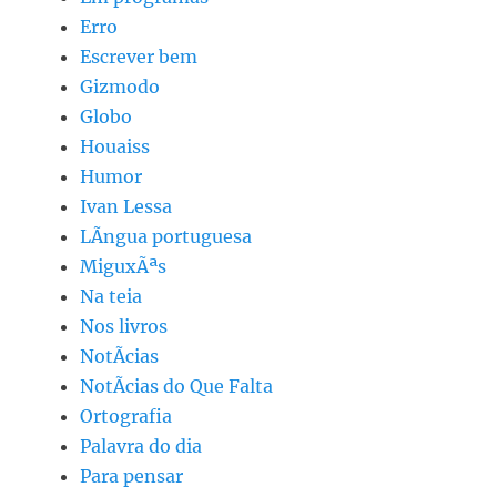
Erro
Escrever bem
Gizmodo
Globo
Houaiss
Humor
Ivan Lessa
LÃ­ngua portuguesa
MiguxÃªs
Na teia
Nos livros
NotÃ­cias
NotÃ­cias do Que Falta
Ortografia
Palavra do dia
Para pensar