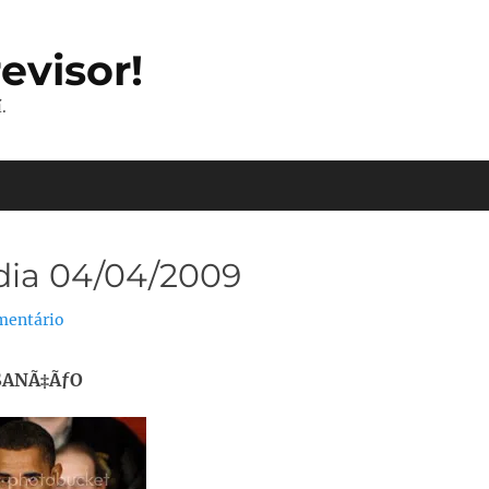
evisor!
.
dia 04/04/2009
mentário
SANÃ‡ÃƒO