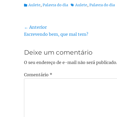
Categorias:
Tags:
Aulete
,
Palavra do dia
Aulete
,
Palavra do dia
Navegação
← Anterior
Post
Escrevendo bem, que mal tem?
de
anterior:
Post
Deixe um comentário
O seu endereço de e-mail não será publicado
Comentário
*