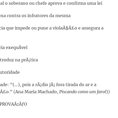
nal o soberano ou chefe aprova e confirma uma lei
 pena contra os infratores da mesma
ncia que impede ou pune a violaÃ§Ã£o e assegura a
ria exequÃ­vel
troduz na prÃ¡tica
autoridade
de: “(…), pois a rÃ¡dio jÃ¡ fora tirada do ar e a
sÃ£o.” (Ana Maria Machado,
Piscando como um farol
))
; APROVAÃ‡ÃƒO