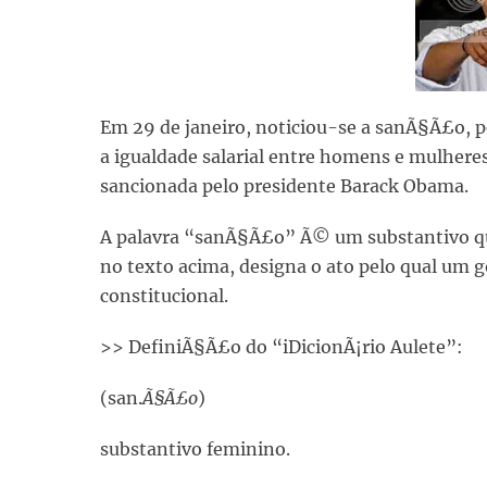
Em 29 de janeiro, noticiou-se a sanÃ§Ã£o, pe
a igualdade salarial entre homens e mulhere
sancionada pelo presidente Barack Obama.
A palavra “sanÃ§Ã£o” Ã© um substantivo que
no texto acima, designa o ato pelo qual um
constitucional.
>> DefiniÃ§Ã£o do “iDicionÃ¡rio Aulete”:
(san.
Ã§Ã£o
)
substantivo feminino.