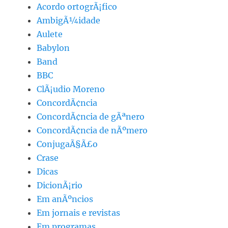
Acordo ortogrÃ¡fico
AmbigÃ¼idade
Aulete
Babylon
Band
BBC
ClÃ¡udio Moreno
ConcordÃ¢ncia
ConcordÃ¢ncia de gÃªnero
ConcordÃ¢ncia de nÃºmero
ConjugaÃ§Ã£o
Crase
Dicas
DicionÃ¡rio
Em anÃºncios
Em jornais e revistas
Em programas