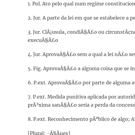
1. Pol. Ato pelo qual num regime constitucio
2. Jur. A parte da lei em que se estabelece a
3. Jur. ClÃ¡usula, condiÃ§Ã£o ou circunstÃ¢
execuÃ§Ã£o
4. Jur. AprovaÃ§Ã£o sem a qual a lei nÃ£o se
5. Fig. AprovaÃ§Ã£o a alguma coisa que se in
6. P.ext. AprovaÃ§Ã£o por parte de alguma 
7. P.ext. Medida punitiva aplicada por autorida
prÃ³xima sanÃ§Ã£o seria a perda da conces
8. P.ext. Reconhecimento pÃºblico de algo
[Plural: -Ã§Ãµes]