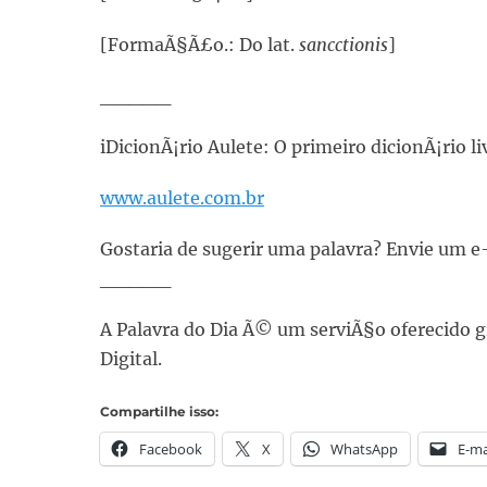
[FormaÃ§Ã£o.: Do lat.
sancctionis
]
_____
iDicionÃ¡rio Aulete: O primeiro dicionÃ¡rio li
www.aulete.com.br
Gostaria de sugerir uma palavra? Envie um 
_____
A Palavra do Dia Ã© um serviÃ§o oferecido g
Digital.
Compartilhe isso:
Facebook
X
WhatsApp
E-ma