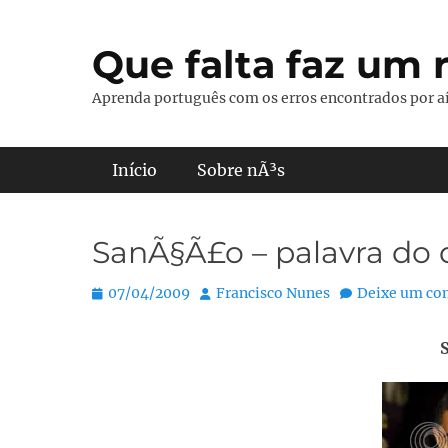
Pular
para
Que falta faz um r
o
conteúdo
Aprenda português com os erros encontrados por aí
Menu principal
Início
Sobre nÃ³s
SanÃ§Ã£o – palavra do 
Posted
Autor:
07/04/2009
Francisco Nunes
Deixe um co
on