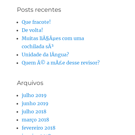
Posts recentes
Que fracote!
De volta!
Muitas liÃ§Ãµes com uma
cochilada sÃ³
Unidade da lÃ­ngua?
Quem Ã© a mÃ£e desse revisor?
Arquivos
julho 2019
junho 2019
julho 2018
março 2018
fevereiro 2018