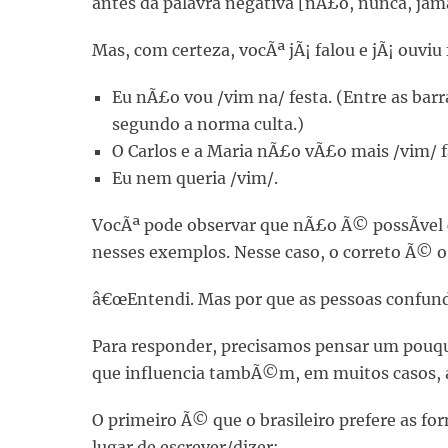
antes da palavra negativa [nÃ£o, nunca, jam
Mas, com certeza, vocÃª jÃ¡ falou e jÃ¡ ouviu
Eu nÃ£o vou /vim na/ festa. (Entre as bar
segundo a norma culta.)
O Carlos e a Maria nÃ£o vÃ£o mais /vim/ f
Eu nem queria /vim/.
VocÃª pode observar que nÃ£o Ã© possÃ­vel
nesses exemplos. Nesse caso, o correto Ã© o 
â€œEntendi. Mas por que as pessoas confund
Para responder, precisamos pensar um pouqui
que influencia tambÃ©m, em muitos casos, a 
O primeiro Ã© que o brasileiro prefere as f
lugar de escrever/dizer: