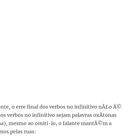
nte, o erre final dos verbos no infinitivo nÃ£o Ã©
os verbos no infinitivo sejam palavras oxÃ­tonas
tima), mesmo ao omiti-lo, o falante mantÃ©m a
imos pelas ruas: