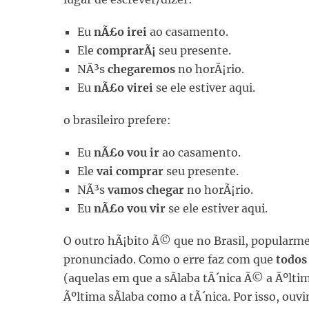
Eu
nÃ£o irei
ao casamento.
Ele
comprarÃ¡
seu presente.
NÃ³s
chegaremos
no horÃ¡rio.
Eu
nÃ£o virei
se ele estiver aqui.
o brasileiro prefere:
Eu
nÃ£o vou ir
ao casamento.
Ele
vai comprar
seu presente.
NÃ³s
vamos chegar
no horÃ¡rio.
Eu
nÃ£o vou vir
se ele estiver aqui.
O outro hÃ¡bito Ã© que no Brasil, popularme
pronunciado. Como o erre faz com que
todos
(aquelas em que a sÃ­laba tÃ´nica Ã© a Ãºl
Ãºltima sÃ­laba como a tÃ´nica. Por isso, ouv