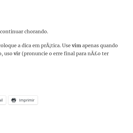
 continuar chorando.
coloque a dica em prÃ¡tica. Use
vim
apenas quando
o, uso
vir
(pronuncie o erre final para nÃ£o ter
il
Imprimir