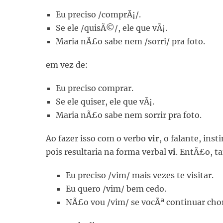
Eu preciso /comprÃ¡/.
Se ele /quisÃ©/, ele que vÃ¡.
Maria nÃ£o sabe nem /sorri/ pra foto.
em vez de:
Eu preciso comprar.
Se ele quiser, ele que vÃ¡.
Maria nÃ£o sabe nem sorrir pra foto.
Ao fazer isso com o verbo
vir
, o falante, ins
pois resultaria na forma verbal
vi
. EntÃ£o, t
Eu preciso /vim/ mais vezes te visitar.
Eu quero /vim/ bem cedo.
NÃ£o vou /vim/ se vocÃª continuar cho