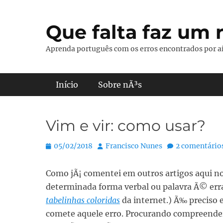
Pular
para
Que falta faz um r
o
conteúdo
Aprenda português com os erros encontrados por aí
Menu principal
Início
Sobre nÃ³s
Vim e vir: como usar?
Posted
Autor:
05/02/2018
Francisco Nunes
2 comentário
on
Como jÃ¡ comentei em outros artigos aqui no
determinada forma verbal ou palavra Ã© erra
tabelinhas coloridas
da internet.) Ã‰ preciso e
comete aquele erro. Procurando compreende