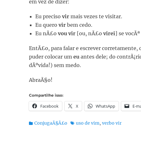
em vez de dizer:
Eu preciso
vir
mais vezes te visitar.
Eu quero
vir
bem cedo.
Eu nÃ£o
vou
vir
[ou, nÃ£o
virei
] se vocÃª
EntÃ£o, para falar e escrever corretamente, 
puder colocar um
eu
antes dele; do contrÃ¡ri
dÃºvida!) sem medo.
AbraÃ§o!
Compartilhe isso:
Facebook
X
WhatsApp
E-ma
Categorias:
Tags:
ConjugaÃ§Ã£o
uso de vim
,
verbo vir