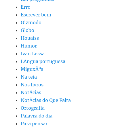
Erro
Escrever bem
Gizmodo
Globo
Houaiss
Humor
Ivan Lessa
LÃ­ngua portuguesa
MiguxÃªs
Na teia
Nos livros
NotÃ­cias
NotÃ­cias do Que Falta
Ortografia
Palavra do dia
Para pensar