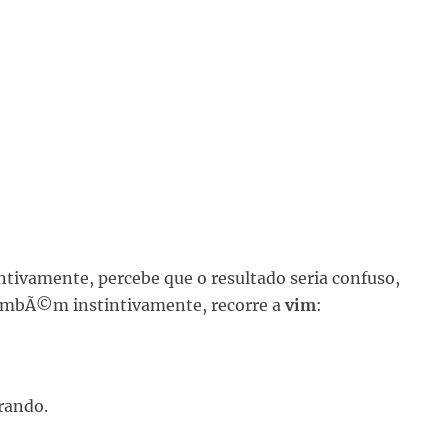
tintivamente, percebe que o resultado seria confuso,
ambÃ©m instintivamente, recorre a
vim
:
rando.