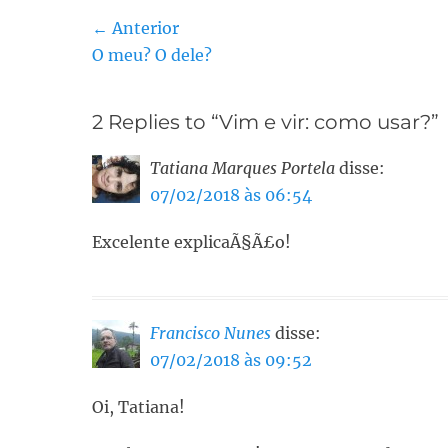
Navegação
← Anterior
Post
O meu? O dele?
de
anterior:
Post
2 Replies to “Vim e vir: como usar?”
Tatiana Marques Portela
disse:
07/02/2018 às 06:54
Excelente explicaÃ§Ã£o!
Francisco Nunes
disse:
07/02/2018 às 09:52
Oi, Tatiana!