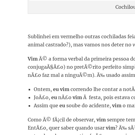
Cochilo
Sublinhei em vermelho outras cochiladas fei
animal castrado?), mas vamos nos deter no
Vim
Ã© a forma verbal da primeira pessoa d
conjugaÃ§Ã£o) no pretÃ©rito perfeito simp
nÃ£o faz mal a ninguÃ©m). Ã‰ usado assim
Ontem,
eu vim
correndo lhe contar a notÃ­
JoÃ£o,
eu
nÃ£o
vim
Ã festa, pois estava 
Assim que
eu
soube do acidente,
vim
o mai
Como Ã© fÃ¡cil de observar,
vim
sempre te
EntÃ£o, quer saber quando usar
vim
? Ã‰ sÃ