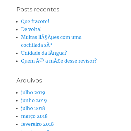
Posts recentes
Que fracote!
De volta!
Muitas liÃ§Ãµes com uma
cochilada sÃ³
Unidade da lÃ­ngua?
Quem Ã© a mÃ£e desse revisor?
Arquivos
julho 2019
junho 2019
julho 2018
março 2018
fevereiro 2018