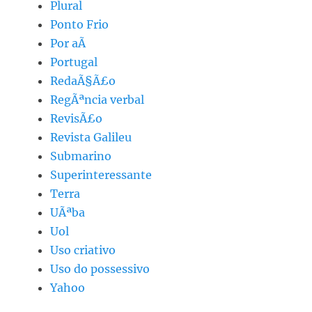
Plural
Ponto Frio
Por aÃ­
Portugal
RedaÃ§Ã£o
RegÃªncia verbal
RevisÃ£o
Revista Galileu
Submarino
Superinteressante
Terra
UÃªba
Uol
Uso criativo
Uso do possessivo
Yahoo