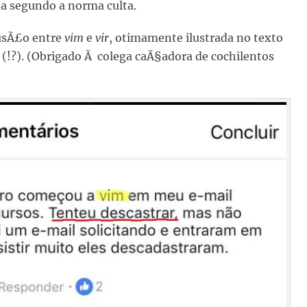
eta segundo a norma culta.
usÃ£o entre
vim
e
vir
, otimamente ilustrada no texto
 (!?). (Obrigado Ã colega caÃ§adora de cochilentos