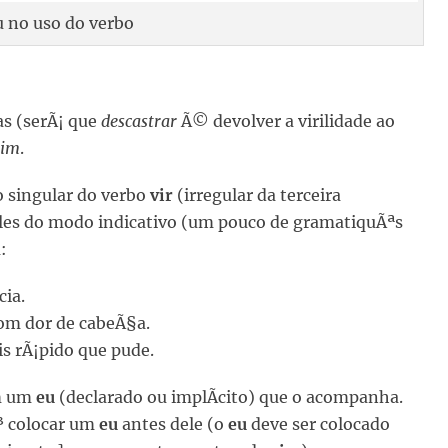
u no uso do verbo
as (serÃ¡ que
descastrar
Ã© devolver a virilidade ao
vim
.
o singular do verbo
vir
(irregular da terceira
les do modo indicativo (um pouco de gramatiquÃªs
:
cia.
com dor de cabeÃ§a.
s rÃ¡pido que pude.
m um
eu
(declarado ou implÃ­cito) que o acompanha.
³ colocar um
eu
antes dele (o
eu
deve ser colocado