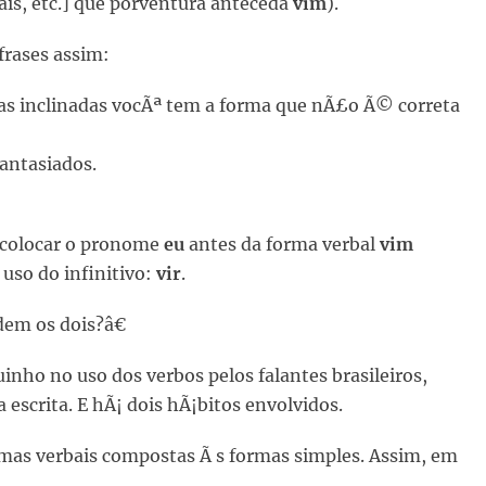
ais, etc.] que porventura anteceda
vim
).
 frases assim:
ras inclinadas vocÃª tem a forma que nÃ£o Ã© correta
antasiados.
 colocar o pronome
eu
antes da forma verbal
vim
uso do infinitivo:
vir
.
em os dois?â€
nho no uso dos verbos pelos falantes brasileiros,
escrita. E hÃ¡ dois hÃ¡bitos envolvidos.
ormas verbais compostas Ã s formas simples. Assim, em