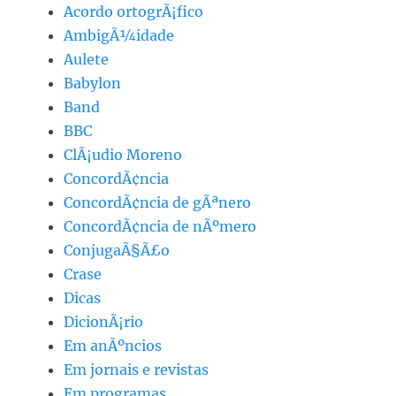
Acordo ortogrÃ¡fico
AmbigÃ¼idade
Aulete
Babylon
Band
BBC
ClÃ¡udio Moreno
ConcordÃ¢ncia
ConcordÃ¢ncia de gÃªnero
ConcordÃ¢ncia de nÃºmero
ConjugaÃ§Ã£o
Crase
Dicas
DicionÃ¡rio
Em anÃºncios
Em jornais e revistas
Em programas