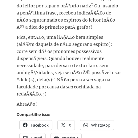
do leitor por tapar o prÃ³prio nariz? Ou, usando
a penÃºltima frase, recebeu indicaÃ§Ã£o de
nÃ£o segurar mais os espirros do leitor (nÃ£o
Ã© a dica do primeiro parÃ¡grafo?).
Fica, entÃ£o, uma liÃ§Ã£o bem simples
(alÃ©m daquela de nÃ£o segurar o espirro):
corte sem dÃ³ os pronomes possessivos
dispensÃ¡veis. Quando houver realmente
necessidade, para deixar o texto claro, sem
ambigÃ¼idades, veja se nÃ£o Ã© possÃ­vel usar
“dele(s), dela(s)”. NÃ£o perca a
sua
vaga na
faculdade por causa da
sua
cochilada na
redaÃ§Ã£o. ;)
AbraÃ§o!
Compartilhe isso:
Facebook
X
WhatsApp