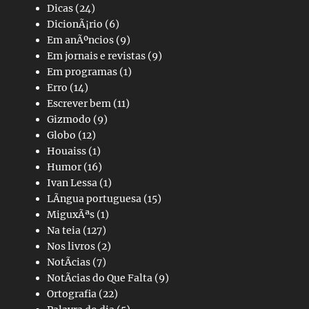
Dicas
(24)
DicionÃ¡rio
(6)
Em anÃºncios
(9)
Em jornais e revistas
(9)
Em programas
(1)
Erro
(14)
Escrever bem
(11)
Gizmodo
(9)
Globo
(12)
Houaiss
(1)
Humor
(16)
Ivan Lessa
(1)
LÃ­ngua portuguesa
(15)
MiguxÃªs
(1)
Na teia
(127)
Nos livros
(2)
NotÃ­cias
(7)
NotÃ­cias do Que Falta
(9)
Ortografia
(22)