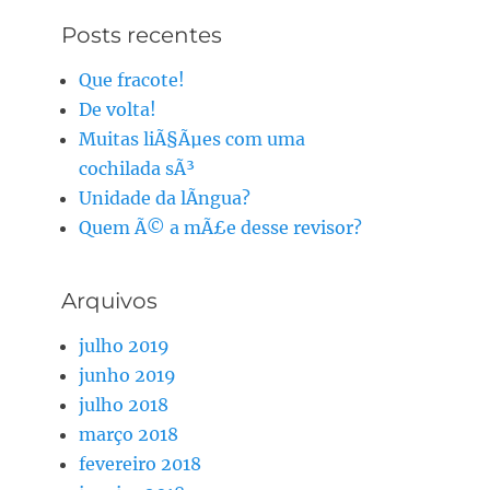
Posts recentes
Que fracote!
De volta!
Muitas liÃ§Ãµes com uma
cochilada sÃ³
Unidade da lÃ­ngua?
Quem Ã© a mÃ£e desse revisor?
Arquivos
julho 2019
junho 2019
julho 2018
março 2018
fevereiro 2018