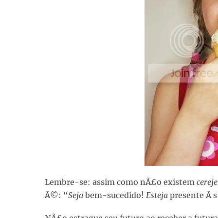
Lembre-se: assim como nÃ£o existem
cereje
Ã©: “
Seja
bem-sucedido!
Esteja
presente Ã s