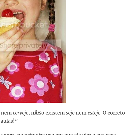
nem
cerveje
, nÃ£o existem
seje
nem
esteje
. O correto
 aulas!”