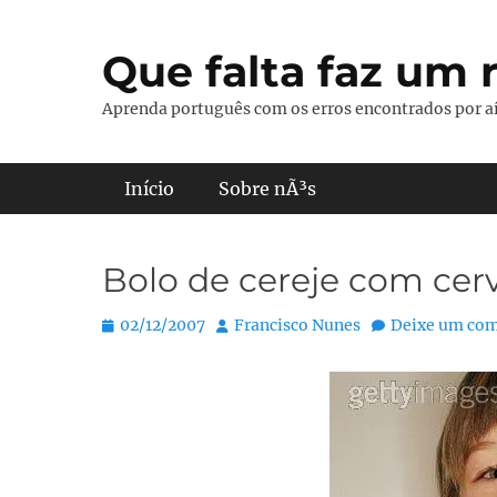
Pular
para
Que falta faz um r
o
conteúdo
Aprenda português com os erros encontrados por aí
Menu principal
Início
Sobre nÃ³s
Bolo de cereje com cer
Posted
Autor:
02/12/2007
Francisco Nunes
Deixe um com
on