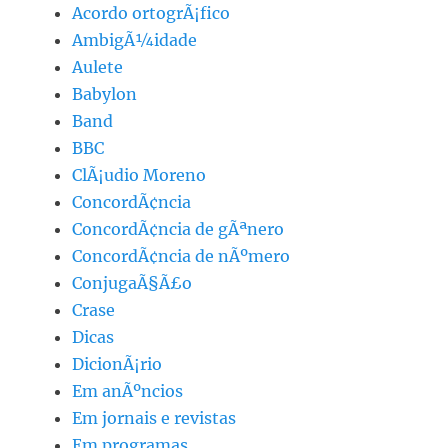
Acordo ortogrÃ¡fico
AmbigÃ¼idade
Aulete
Babylon
Band
BBC
ClÃ¡udio Moreno
ConcordÃ¢ncia
ConcordÃ¢ncia de gÃªnero
ConcordÃ¢ncia de nÃºmero
ConjugaÃ§Ã£o
Crase
Dicas
DicionÃ¡rio
Em anÃºncios
Em jornais e revistas
Em programas