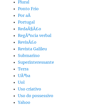
Plural
Ponto Frio
Por aÃ­
Portugal
RedaÃ§Ã£o
RegÃªncia verbal
RevisÃ£o
Revista Galileu
Submarino
Superinteressante
Terra
UÃªba
Uol
Uso criativo
Uso do possessivo
Yahoo