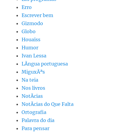
Erro
Escrever bem
Gizmodo
Globo
Houaiss
Humor
Ivan Lessa
LÃ­ngua portuguesa
MiguxÃªs
Na teia
Nos livros
NotÃ­cias
NotÃ­cias do Que Falta
Ortografia
Palavra do dia
Para pensar