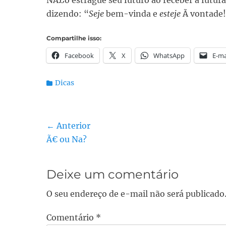
NÃ£o estrague seu futuro ao receber a futura 
dizendo: “
Seje
bem-vinda e
esteje
Ã vontade
Compartilhe isso:
Facebook
X
WhatsApp
E-ma
Categorias:
Dicas
Navegação
← Anterior
Post
Ã€ ou Na?
de
anterior:
Post
Deixe um comentário
O seu endereço de e-mail não será publicado
Comentário
*