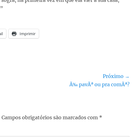
sogra, na primeira vez em que ela vier a sua casa,
!”
il
Imprimir
Próximo →
Próximo
Ã‰ pavÃª ou pra comÃª?
post:
.
Campos obrigatórios são marcados com
*