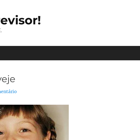
evisor!
.
veje
entário