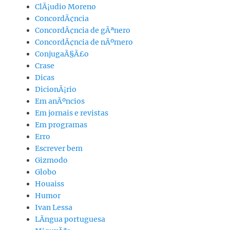
ClÃ¡udio Moreno
ConcordÃ¢ncia
ConcordÃ¢ncia de gÃªnero
ConcordÃ¢ncia de nÃºmero
ConjugaÃ§Ã£o
Crase
Dicas
DicionÃ¡rio
Em anÃºncios
Em jornais e revistas
Em programas
Erro
Escrever bem
Gizmodo
Globo
Houaiss
Humor
Ivan Lessa
LÃ­ngua portuguesa