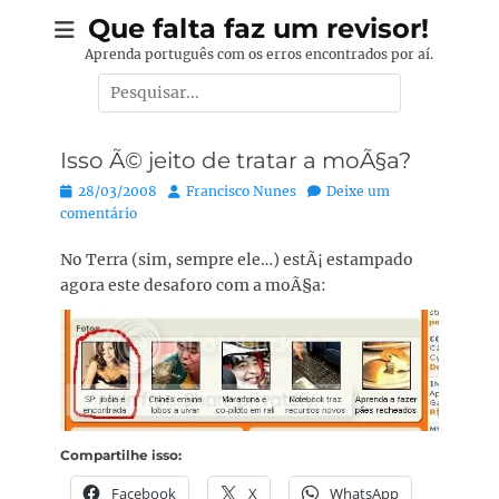
Pular
Que falta faz um revisor!
para
Aprenda português com os erros encontrados por aí.
o
Pesquisar
conteúdo
por:
Isso Ã© jeito de tratar a moÃ§a?
Posted
Autor:
28/03/2008
Francisco Nunes
Deixe um
on
comentário
No Terra (sim, sempre ele…) estÃ¡ estampado
agora este desaforo com a moÃ§a:
Compartilhe isso:
Facebook
X
WhatsApp