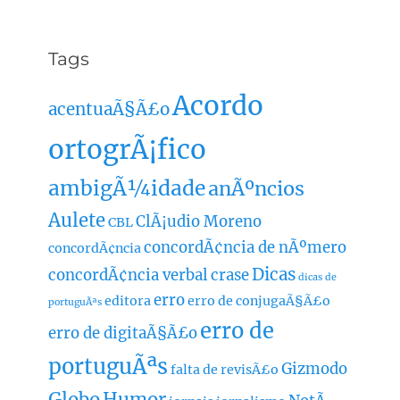
Tags
Acordo
acentuaÃ§Ã£o
ortogrÃ¡fico
ambigÃ¼idade
anÃºncios
Aulete
ClÃ¡udio Moreno
CBL
concordÃ¢ncia de nÃºmero
concordÃ¢ncia
Dicas
concordÃ¢ncia verbal
crase
dicas de
erro
editora
erro de conjugaÃ§Ã£o
portuguÃªs
erro de
erro de digitaÃ§Ã£o
portuguÃªs
Gizmodo
falta de revisÃ£o