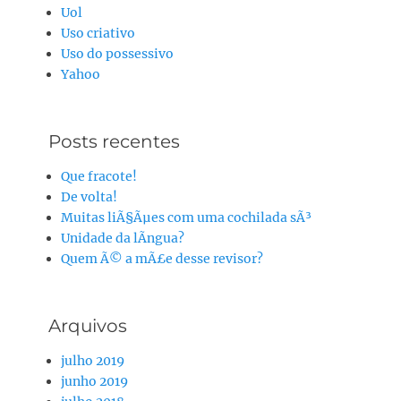
Uol
Uso criativo
Uso do possessivo
Yahoo
Posts recentes
Que fracote!
De volta!
Muitas liÃ§Ãµes com uma cochilada sÃ³
Unidade da lÃ­ngua?
Quem Ã© a mÃ£e desse revisor?
Arquivos
julho 2019
junho 2019