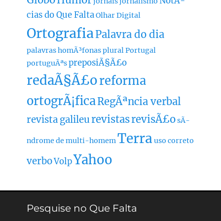
Globo
Humor
NotÃ­
jornais
jornalismo
cias do Que Falta
Olhar Digital
Ortografia
Palavra do dia
palavras homÃ³fonas
plural
Portugal
preposiÃ§Ã£o
portuguÃªs
redaÃ§Ã£o
reforma
ortogrÃ¡fica
RegÃªncia verbal
revistas
revisÃ£o
revista galileu
sÃ­
Terra
ndrome de multi-homem
uso correto
Yahoo
verbo
Volp
Pesquise no Que Falta