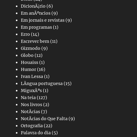
DicionÃ¡rio
(6)
Em anÃºncios
(9)
Em jornais e revistas
(9)
Em programas
(1)
Erro
(14)
Escrever bem
(11)
Gizmodo
(9)
Globo
(12)
Houaiss
(1)
Humor
(16)
Ivan Lessa
(1)
LÃ­ngua portuguesa
(15)
MiguxÃªs
(1)
Na teia
(127)
Nos livros
(2)
NotÃ­cias
(7)
NotÃ­cias do Que Falta
(9)
Ortografia
(22)
Palavra do dia
(5)