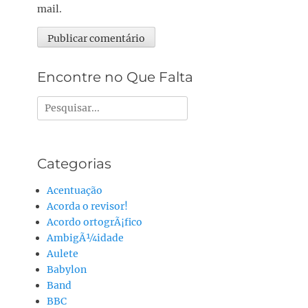
mail.
Alternative:
Encontre no Que Falta
Pesquisar
por:
Categorias
Acentuação
Acorda o revisor!
Acordo ortogrÃ¡fico
AmbigÃ¼idade
Aulete
Babylon
Band
BBC