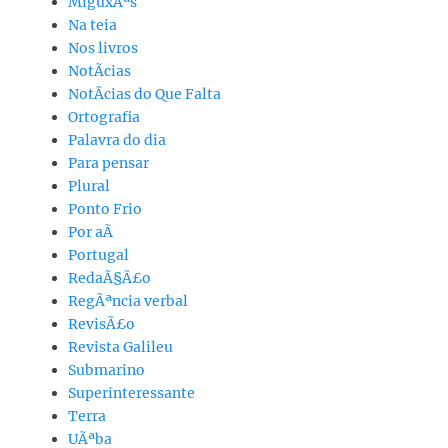
MiguxÃªs
Na teia
Nos livros
NotÃ­cias
NotÃ­cias do Que Falta
Ortografia
Palavra do dia
Para pensar
Plural
Ponto Frio
Por aÃ­
Portugal
RedaÃ§Ã£o
RegÃªncia verbal
RevisÃ£o
Revista Galileu
Submarino
Superinteressante
Terra
UÃªba