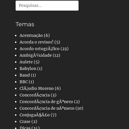
Pesquisar
por:
Temas
Acentuação
(6)
Acorda o revisor!
(5)
Acordo ortogrÃ¡fico
(23)
AmbigÃ¼idade
(12)
Aulete
(5)
Babylon
(1)
Band
(1)
BBC
(1)
ClÃ¡udio Moreno
(6)
ConcordÃ¢ncia
(3)
ConcordÃ¢ncia de gÃªnero
(2)
ConcordÃ¢ncia de nÃºmero
(10)
ConjugaÃ§Ã£o
(7)
Crase
(2)
Dicas
(24)