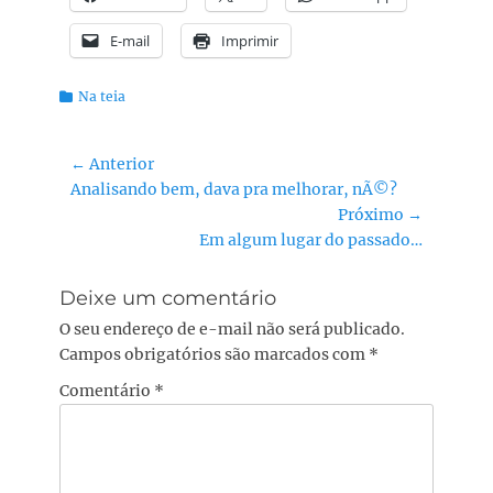
E-mail
Imprimir
Categorias:
Na teia
Navegação
← Anterior
Post
Analisando bem, dava pra melhorar, nÃ©?
de
anterior:
Próximo →
Post
Próximo
Em algum lugar do passado…
post:
Deixe um comentário
O seu endereço de e-mail não será publicado.
Campos obrigatórios são marcados com
*
Comentário
*