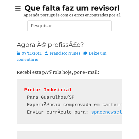
Pular
Que falta faz um revisor!
para
Aprenda português com os erros encontrados por aí.
o
Pesquisar
conteúdo
por:
Agora Ã© profissÃ£o?
Posted
Autor:
07/12/2012
Francisco Nunes
Deixe um
on
comentário
Recebi esta pÃ©rola hoje, por e-mail:
Pintor Industrial 
 Para Guarulhos/SP

 ExperiÃªncia comprovada em carteira como
 Enviar currÃ­culo para: 
spacenewselecao@t