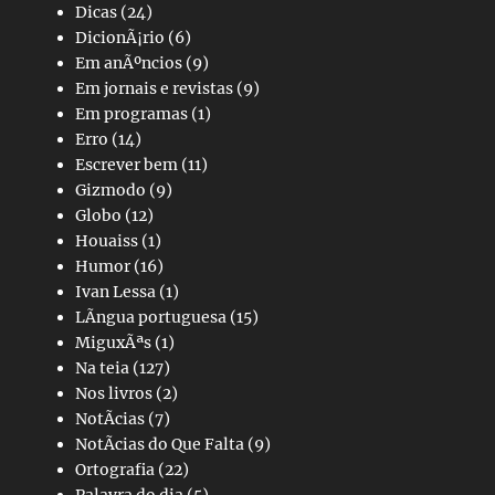
Dicas
(24)
DicionÃ¡rio
(6)
Em anÃºncios
(9)
Em jornais e revistas
(9)
Em programas
(1)
Erro
(14)
Escrever bem
(11)
Gizmodo
(9)
Globo
(12)
Houaiss
(1)
Humor
(16)
Ivan Lessa
(1)
LÃ­ngua portuguesa
(15)
MiguxÃªs
(1)
Na teia
(127)
Nos livros
(2)
NotÃ­cias
(7)
NotÃ­cias do Que Falta
(9)
Ortografia
(22)
Palavra do dia
(5)