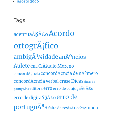
agosto 2006
Tags
Acordo
acentuaÃ§Ã£o
ortogrÃ¡fico
ambigÃ¼idade
anÃºncios
Aulete
ClÃ¡udio Moreno
CBL
concordÃ¢ncia de nÃºmero
concordÃ¢ncia
Dicas
concordÃ¢ncia verbal
crase
dicas de
erro
editora
erro de conjugaÃ§Ã£o
portuguÃªs
erro de
erro de digitaÃ§Ã£o
portuguÃªs
Gizmodo
falta de revisÃ£o