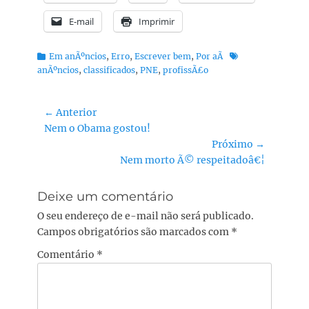
E-mail
Imprimir
Categorias:
Tags:
Em anÃºncios
,
Erro
,
Escrever bem
,
Por aÃ­
anÃºncios
,
classificados
,
PNE
,
profissÃ£o
Navegação
← Anterior
Post
Nem o Obama gostou!
de
anterior:
Próximo →
Post
Próximo
Nem morto Ã© respeitadoâ€¦
post:
Deixe um comentário
O seu endereço de e-mail não será publicado.
Campos obrigatórios são marcados com
*
Comentário
*