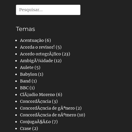
Pesquisar
por:
Temas
Acentuação
(6)
Acorda o revisor!
(5)
Acordo ortogrÃ¡fico
(23)
AmbigÃ¼idade
(12)
Aulete
(5)
Babylon
(1)
Band
(1)
BBC
(1)
ClÃ¡udio Moreno
(6)
ConcordÃ¢ncia
(3)
ConcordÃ¢ncia de gÃªnero
(2)
ConcordÃ¢ncia de nÃºmero
(10)
ConjugaÃ§Ã£o
(7)
Crase
(2)