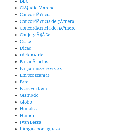
BBC
ClÃ¡udio Moreno
ConcordÃ¢ncia
ConcordÃ¢ncia de gÃªnero
ConcordÃ¢ncia de nÃºmero
ConjugaÃ§Ã£o
Crase
Dicas
DicionÃ¡rio
Em anÃºncios
Em jornais e revistas
Em programas
Erro
Escrever bem
Gizmodo
Globo
Houaiss
Humor
Ivan Lessa
LÃ­ngua portuguesa