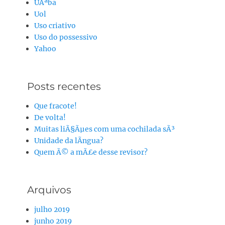
UÃªba
Uol
Uso criativo
Uso do possessivo
Yahoo
Posts recentes
Que fracote!
De volta!
Muitas liÃ§Ãµes com uma cochilada sÃ³
Unidade da lÃ­ngua?
Quem Ã© a mÃ£e desse revisor?
Arquivos
julho 2019
junho 2019