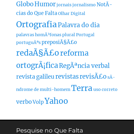
Globo
Humor
NotÃ­
jornais
jornalismo
cias do Que Falta
Olhar Digital
Ortografia
Palavra do dia
palavras homÃ³fonas
plural
Portugal
preposiÃ§Ã£o
portuguÃªs
redaÃ§Ã£o
reforma
ortogrÃ¡fica
RegÃªncia verbal
revistas
revisÃ£o
revista galileu
sÃ­
Terra
ndrome de multi-homem
uso correto
Yahoo
verbo
Volp
Pesquise no Que Falta