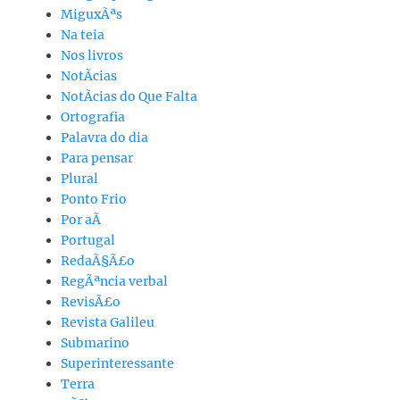
MiguxÃªs
Na teia
Nos livros
NotÃ­cias
NotÃ­cias do Que Falta
Ortografia
Palavra do dia
Para pensar
Plural
Ponto Frio
Por aÃ­
Portugal
RedaÃ§Ã£o
RegÃªncia verbal
RevisÃ£o
Revista Galileu
Submarino
Superinteressante
Terra