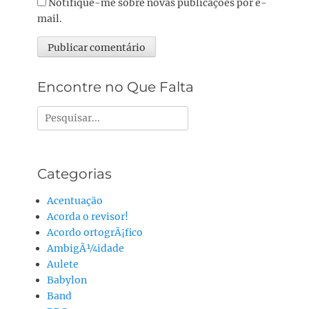
Notifique-me sobre novas publicações por e-
mail.
Alternative:
Encontre no Que Falta
Pesquisar
por:
Categorias
Acentuação
Acorda o revisor!
Acordo ortogrÃ¡fico
AmbigÃ¼idade
Aulete
Babylon
Band