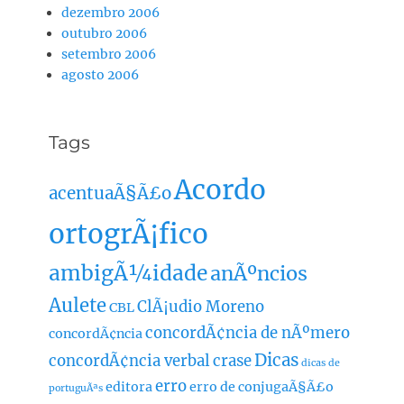
dezembro 2006
outubro 2006
setembro 2006
agosto 2006
Tags
Acordo
acentuaÃ§Ã£o
ortogrÃ¡fico
ambigÃ¼idade
anÃºncios
Aulete
ClÃ¡udio Moreno
CBL
concordÃ¢ncia de nÃºmero
concordÃ¢ncia
Dicas
concordÃ¢ncia verbal
crase
dicas de
erro
editora
erro de conjugaÃ§Ã£o
portuguÃªs