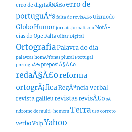
erro de
erro de digitaÃ§Ã£o
portuguÃªs
Gizmodo
falta de revisÃ£o
Globo
Humor
NotÃ­
jornais
jornalismo
cias do Que Falta
Olhar Digital
Ortografia
Palavra do dia
palavras homÃ³fonas
plural
Portugal
preposiÃ§Ã£o
portuguÃªs
redaÃ§Ã£o
reforma
ortogrÃ¡fica
RegÃªncia verbal
revistas
revisÃ£o
revista galileu
sÃ­
Terra
ndrome de multi-homem
uso correto
Yahoo
verbo
Volp