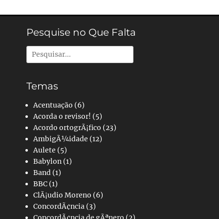
Pesquise no Que Falta
Pesquisar
por:
Temas
Acentuação
(6)
Acorda o revisor!
(5)
Acordo ortogrÃ¡fico
(23)
AmbigÃ¼idade
(12)
Aulete
(5)
Babylon
(1)
Band
(1)
BBC
(1)
ClÃ¡udio Moreno
(6)
ConcordÃ¢ncia
(3)
ConcordÃ¢ncia de gÃªnero
(2)