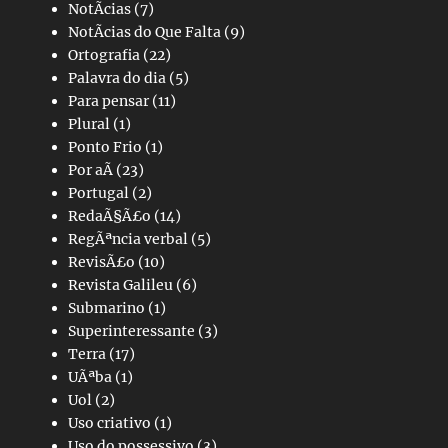
NotÃ­cias
(7)
NotÃ­cias do Que Falta
(9)
Ortografia
(22)
Palavra do dia
(5)
Para pensar
(11)
Plural
(1)
Ponto Frio
(1)
Por aÃ­
(23)
Portugal
(2)
RedaÃ§Ã£o
(14)
RegÃªncia verbal
(5)
RevisÃ£o
(10)
Revista Galileu
(6)
Submarino
(1)
Superinteressante
(3)
Terra
(17)
UÃªba
(1)
Uol
(2)
Uso criativo
(1)
Uso do possessivo
(3)