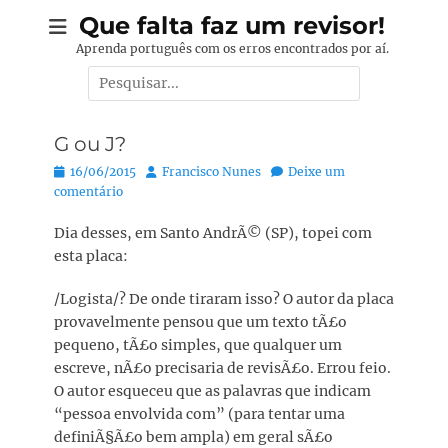
Pular
Que falta faz um revisor!
para
Aprenda português com os erros encontrados por aí.
o
Pesquisar
conteúdo
por:
G ou J?
Posted
Autor:
16/06/2015
Francisco Nunes
Deixe um
on
comentário
Dia desses, em Santo AndrÃ© (SP), topei com
esta placa:
/Logista/? De onde tiraram isso? O autor da placa
provavelmente pensou que um texto tÃ£o
pequeno, tÃ£o simples, que qualquer um
escreve, nÃ£o precisaria de revisÃ£o. Errou feio.
O autor esqueceu que as palavras que indicam
“pessoa envolvida com” (para tentar uma
definiÃ§Ã£o bem ampla) em geral sÃ£o