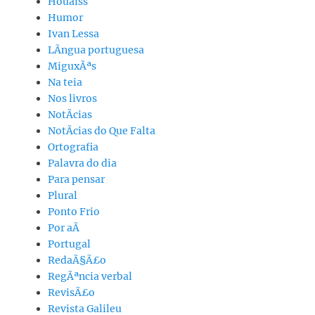
Houaiss
Humor
Ivan Lessa
LÃ­ngua portuguesa
MiguxÃªs
Na teia
Nos livros
NotÃ­cias
NotÃ­cias do Que Falta
Ortografia
Palavra do dia
Para pensar
Plural
Ponto Frio
Por aÃ­
Portugal
RedaÃ§Ã£o
RegÃªncia verbal
RevisÃ£o
Revista Galileu