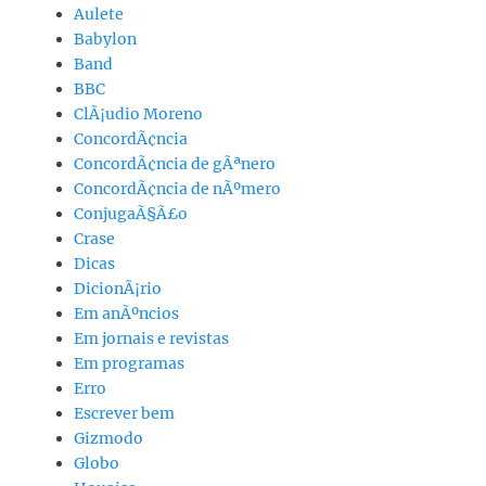
Aulete
Babylon
Band
BBC
ClÃ¡udio Moreno
ConcordÃ¢ncia
ConcordÃ¢ncia de gÃªnero
ConcordÃ¢ncia de nÃºmero
ConjugaÃ§Ã£o
Crase
Dicas
DicionÃ¡rio
Em anÃºncios
Em jornais e revistas
Em programas
Erro
Escrever bem
Gizmodo
Globo