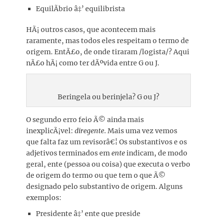
EquilÃ­brio â‡’ equilibrista
HÃ¡ outros casos, que acontecem mais
raramente, mas todos eles respeitam o termo de
origem. EntÃ£o, de onde tiraram /logista/? Aqui
nÃ£o hÃ¡ como ter dÃºvida entre G ou J.
Beringela ou berinjela? G ou J?
O segundo erro feio Ã© ainda mais
inexplicÃ¡vel:
diregente
. Mais uma vez vemos
que falta faz um revisorâ€¦ Os substantivos e os
adjetivos terminados em
ente
indicam, de modo
geral, ente (pessoa ou coisa) que executa o verbo
de origem do termo ou que tem o que Ã©
designado pelo substantivo de origem. Alguns
exemplos:
Presidente â‡’ ente que preside