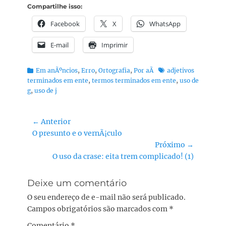
Compartilhe isso:
Facebook
X
WhatsApp
E-mail
Imprimir
Categorias:
Tags:
Em anÃºncios
,
Erro
,
Ortografia
,
Por aÃ­
adjetivos
terminados em ente
,
termos terminados em ente
,
uso de
g
,
uso de j
Navegação
← Anterior
Post
O presunto e o vernÃ¡culo
de
anterior:
Próximo →
Post
Próximo
O uso da crase: eita trem complicado! (1)
post:
Deixe um comentário
O seu endereço de e-mail não será publicado.
Campos obrigatórios são marcados com
*
Comentário
*