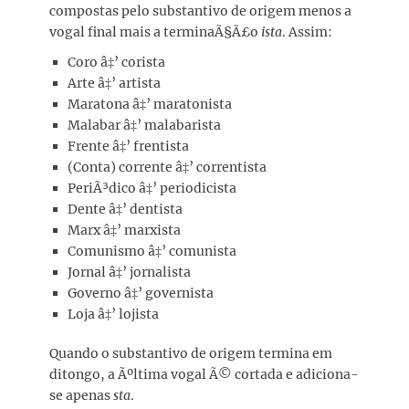
compostas pelo substantivo de origem menos a
vogal final mais a terminaÃ§Ã£o
ista
. Assim:
Coro â‡’ corista
Arte â‡’ artista
Maratona â‡’ maratonista
Malabar â‡’ malabarista
Frente â‡’ frentista
(Conta) corrente â‡’ correntista
PeriÃ³dico â‡’ periodicista
Dente â‡’ dentista
Marx â‡’ marxista
Comunismo â‡’ comunista
Jornal â‡’ jornalista
Governo â‡’ governista
Loja â‡’ lojista
Quando o substantivo de origem termina em
ditongo, a Ãºltima vogal Ã© cortada e adiciona-
se apenas
sta
.