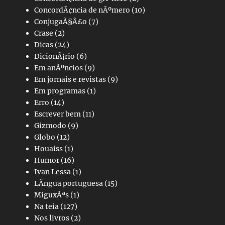
ConcordÃ¢ncia de nÃºmero
(10)
ConjugaÃ§Ã£o
(7)
Crase
(2)
Dicas
(24)
DicionÃ¡rio
(6)
Em anÃºncios
(9)
Em jornais e revistas
(9)
Em programas
(1)
Erro
(14)
Escrever bem
(11)
Gizmodo
(9)
Globo
(12)
Houaiss
(1)
Humor
(16)
Ivan Lessa
(1)
LÃ­ngua portuguesa
(15)
MiguxÃªs
(1)
Na teia
(127)
Nos livros
(2)