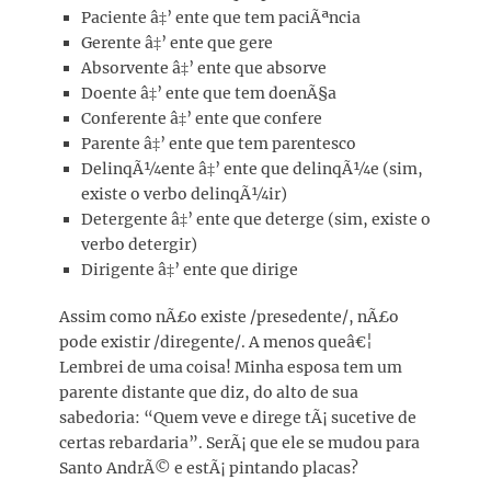
Paciente â‡’ ente que tem paciÃªncia
Gerente â‡’ ente que gere
Absorvente â‡’ ente que absorve
Doente â‡’ ente que tem doenÃ§a
Conferente â‡’ ente que confere
Parente â‡’ ente que tem parentesco
DelinqÃ¼ente â‡’ ente que delinqÃ¼e (sim,
existe o verbo delinqÃ¼ir)
Detergente â‡’ ente que deterge (sim, existe o
verbo detergir)
Dirigente â‡’ ente que dirige
Assim como nÃ£o existe /presedente/, nÃ£o
pode existir /diregente/. A menos queâ€¦
Lembrei de uma coisa! Minha esposa tem um
parente distante que diz, do alto de sua
sabedoria: “Quem veve e direge tÃ¡ sucetive de
certas rebardaria”. SerÃ¡ que ele se mudou para
Santo AndrÃ© e estÃ¡ pintando placas?