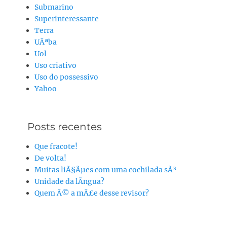
Submarino
Superinteressante
Terra
UÃªba
Uol
Uso criativo
Uso do possessivo
Yahoo
Posts recentes
Que fracote!
De volta!
Muitas liÃ§Ãµes com uma cochilada sÃ³
Unidade da lÃ­ngua?
Quem Ã© a mÃ£e desse revisor?