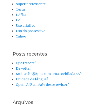
Superinteressante
Terra
UÃªba
Uol
Uso criativo
Uso do possessivo
Yahoo
Posts recentes
Que fracote!
De volta!
Muitas liÃ§Ãµes com uma cochilada sÃ³
Unidade da lÃ­ngua?
Quem Ã© a mÃ£e desse revisor?
Arquivos