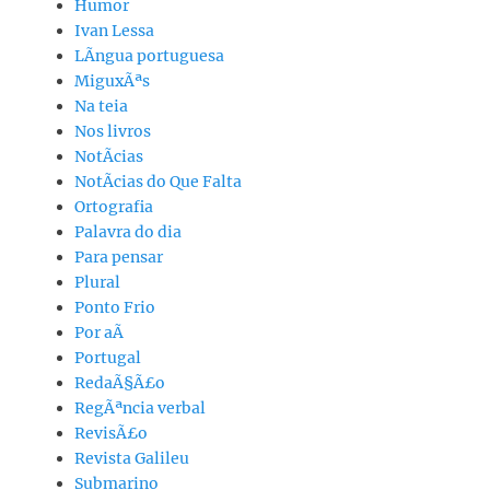
Humor
Ivan Lessa
LÃ­ngua portuguesa
MiguxÃªs
Na teia
Nos livros
NotÃ­cias
NotÃ­cias do Que Falta
Ortografia
Palavra do dia
Para pensar
Plural
Ponto Frio
Por aÃ­
Portugal
RedaÃ§Ã£o
RegÃªncia verbal
RevisÃ£o
Revista Galileu
Submarino