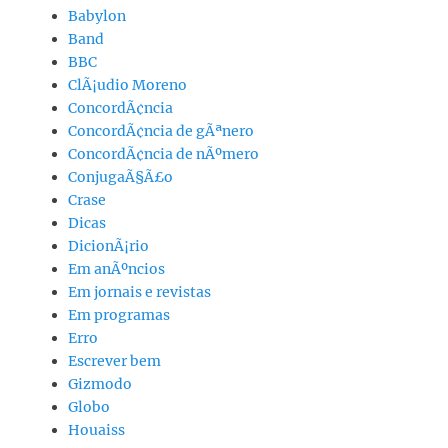
Babylon
Band
BBC
ClÃ¡udio Moreno
ConcordÃ¢ncia
ConcordÃ¢ncia de gÃªnero
ConcordÃ¢ncia de nÃºmero
ConjugaÃ§Ã£o
Crase
Dicas
DicionÃ¡rio
Em anÃºncios
Em jornais e revistas
Em programas
Erro
Escrever bem
Gizmodo
Globo
Houaiss