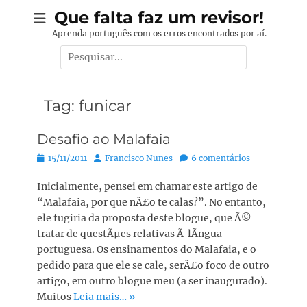
Pular
Que falta faz um revisor!
para
Aprenda português com os erros encontrados por aí.
o
Pesquisar
conteúdo
por:
Tag:
funicar
Desafio ao Malafaia
Posted
Autor:
15/11/2011
Francisco Nunes
6 comentários
on
Inicialmente, pensei em chamar este artigo de
“Malafaia, por que nÃ£o te calas?”. No entanto,
ele fugiria da proposta deste blogue, que Ã©
tratar de questÃµes relativas Ã lÃ­ngua
portuguesa. Os ensinamentos do Malafaia, e o
pedido para que ele se cale, serÃ£o foco de outro
artigo, em outro blogue meu (a ser inaugurado).
Muitos
Leia mais… »