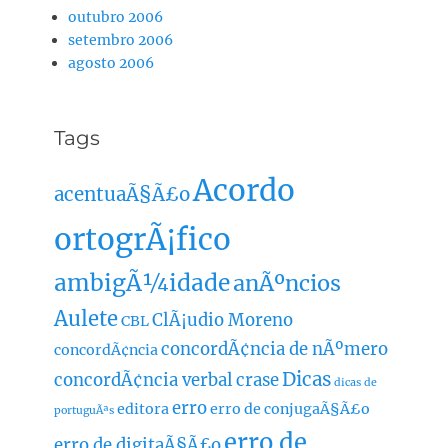
outubro 2006
setembro 2006
agosto 2006
Tags
Acordo
acentuaÃ§Ã£o
ortogrÃ¡fico
ambigÃ¼idade
anÃºncios
Aulete
ClÃ¡udio Moreno
CBL
concordÃ¢ncia de nÃºmero
concordÃ¢ncia
Dicas
concordÃ¢ncia verbal
crase
dicas de
erro
editora
erro de conjugaÃ§Ã£o
portuguÃªs
erro de
erro de digitaÃ§Ã£o