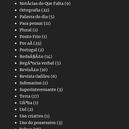
NotÃ­cias do Que Falta
(9)
Ortografia
(22)
Palavra do dia
(5)
Para pensar
(11)
Plural
(1)
Ponto Frio
(1)
Por aÃ­
(23)
Portugal
(2)
RedaÃ§Ã£o
(14)
RegÃªncia verbal
(5)
RevisÃ£o
(10)
Revista Galileu
(6)
Submarino
(1)
Superinteressante
(3)
Terra
(17)
UÃªba
(1)
Uol
(2)
Uso criativo
(1)
Uso do possessivo
(3)