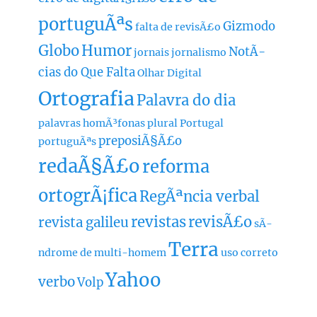
portuguÃªs
Gizmodo
falta de revisÃ£o
Globo
Humor
NotÃ­
jornais
jornalismo
cias do Que Falta
Olhar Digital
Ortografia
Palavra do dia
palavras homÃ³fonas
plural
Portugal
preposiÃ§Ã£o
portuguÃªs
redaÃ§Ã£o
reforma
ortogrÃ¡fica
RegÃªncia verbal
revistas
revisÃ£o
revista galileu
sÃ­
Terra
ndrome de multi-homem
uso correto
Yahoo
verbo
Volp