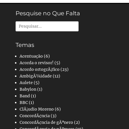
Pesquise no Que Falta
Pesquisar
por:
Temas
Acentuação
(6)
Acorda o revisor!
(5)
Acordo ortogrÃ¡fico
(23)
AmbigÃ¼idade
(12)
Aulete
(5)
Babylon
(1)
Band
(1)
BBC
(1)
ClÃ¡udio Moreno
(6)
ConcordÃ¢ncia
(3)
ConcordÃ¢ncia de gÃªnero
(2)