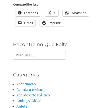
Compartilhe isso:
Facebook
X
WhatsApp
E-mail
Imprimir
Encontre no Que Falta
Pesquisar
por:
Categorias
Acentuação
Acorda o revisor!
Acordo ortogrÃ¡fico
AmbigÃ¼idade
Aulete