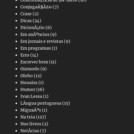
ConcordÃ¢ncia de nÃºmero
(10)
ConjugaÃ§Ã£o
(7)
Crase
(2)
Dicas
(24)
DicionÃ¡rio
(6)
Em anÃºncios
(9)
Em jornais e revistas
(9)
Em programas
(1)
Erro
(14)
Escrever bem
(11)
Gizmodo
(9)
Globo
(12)
Houaiss
(1)
Humor
(16)
Ivan Lessa
(1)
LÃ­ngua portuguesa
(15)
MiguxÃªs
(1)
Na teia
(127)
Nos livros
(2)
NotÃ­cias
(7)