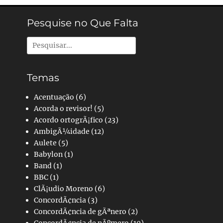
Pesquise no Que Falta
Pesquisar
por:
Temas
Acentuação
(6)
Acorda o revisor!
(5)
Acordo ortogrÃ¡fico
(23)
AmbigÃ¼idade
(12)
Aulete
(5)
Babylon
(1)
Band
(1)
BBC
(1)
ClÃ¡udio Moreno
(6)
ConcordÃ¢ncia
(3)
ConcordÃ¢ncia de gÃªnero
(2)