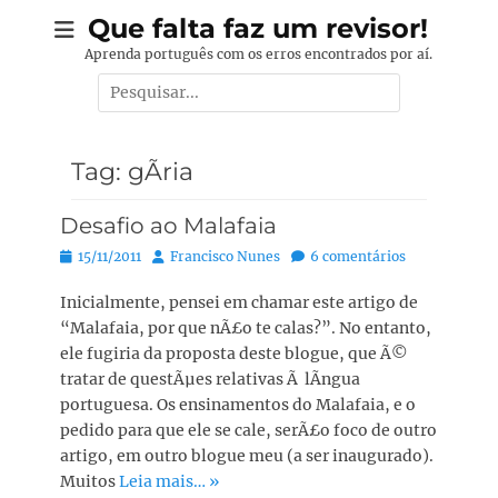
Pular
Que falta faz um revisor!
para
Aprenda português com os erros encontrados por aí.
o
Pesquisar
conteúdo
por:
Tag:
gÃ­ria
Desafio ao Malafaia
Posted
Autor:
15/11/2011
Francisco Nunes
6 comentários
on
Inicialmente, pensei em chamar este artigo de
“Malafaia, por que nÃ£o te calas?”. No entanto,
ele fugiria da proposta deste blogue, que Ã©
tratar de questÃµes relativas Ã lÃ­ngua
portuguesa. Os ensinamentos do Malafaia, e o
pedido para que ele se cale, serÃ£o foco de outro
artigo, em outro blogue meu (a ser inaugurado).
Muitos
Leia mais… »