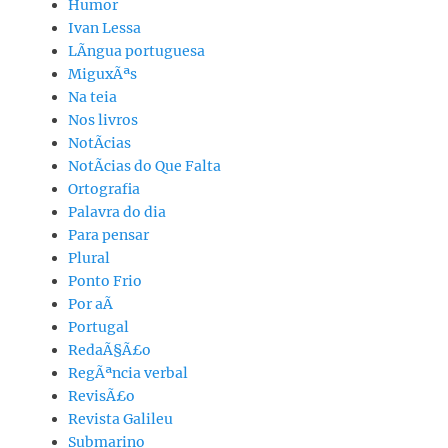
Humor
Ivan Lessa
LÃ­ngua portuguesa
MiguxÃªs
Na teia
Nos livros
NotÃ­cias
NotÃ­cias do Que Falta
Ortografia
Palavra do dia
Para pensar
Plural
Ponto Frio
Por aÃ­
Portugal
RedaÃ§Ã£o
RegÃªncia verbal
RevisÃ£o
Revista Galileu
Submarino