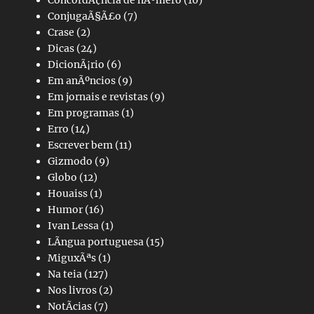
ConcordÃ¢ncia de nÃºmero
(10)
ConjugaÃ§Ã£o
(7)
Crase
(2)
Dicas
(24)
DicionÃ¡rio
(6)
Em anÃºncios
(9)
Em jornais e revistas
(9)
Em programas
(1)
Erro
(14)
Escrever bem
(11)
Gizmodo
(9)
Globo
(12)
Houaiss
(1)
Humor
(16)
Ivan Lessa
(1)
LÃ­ngua portuguesa
(15)
MiguxÃªs
(1)
Na teia
(127)
Nos livros
(2)
NotÃ­cias
(7)