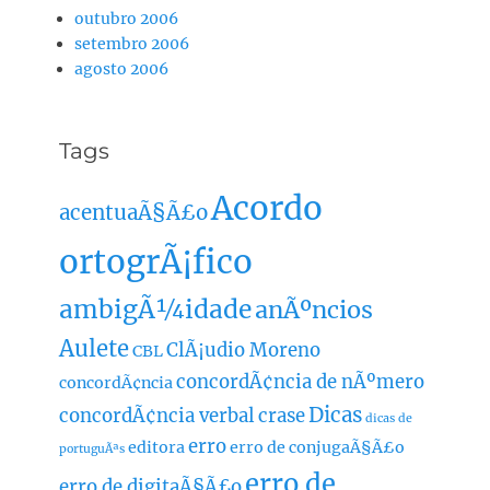
outubro 2006
setembro 2006
agosto 2006
Tags
Acordo
acentuaÃ§Ã£o
ortogrÃ¡fico
ambigÃ¼idade
anÃºncios
Aulete
ClÃ¡udio Moreno
CBL
concordÃ¢ncia de nÃºmero
concordÃ¢ncia
Dicas
concordÃ¢ncia verbal
crase
dicas de
erro
editora
erro de conjugaÃ§Ã£o
portuguÃªs
erro de
erro de digitaÃ§Ã£o