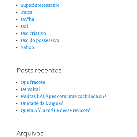
Superinteressante
Terra
UÃªba
Uol
Uso criativo
Uso do possessivo
Yahoo
Posts recentes
Que fracote!
De volta!
Muitas liÃ§Ãµes com uma cochilada sÃ³
Unidade da lÃ­ngua?
Quem Ã© a mÃ£e desse revisor?
Arquivos