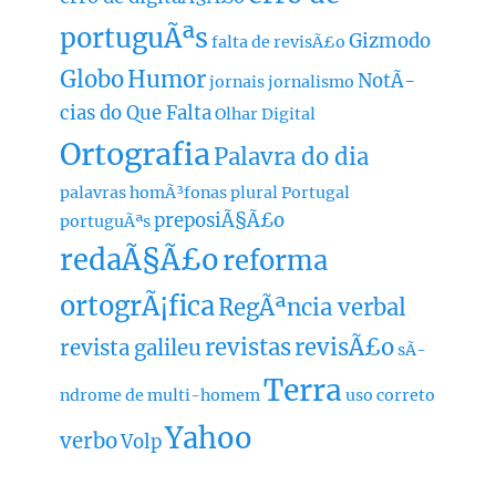
portuguÃªs
Gizmodo
falta de revisÃ£o
Globo
Humor
NotÃ­
jornais
jornalismo
cias do Que Falta
Olhar Digital
Ortografia
Palavra do dia
palavras homÃ³fonas
plural
Portugal
preposiÃ§Ã£o
portuguÃªs
redaÃ§Ã£o
reforma
ortogrÃ¡fica
RegÃªncia verbal
revistas
revisÃ£o
revista galileu
sÃ­
Terra
ndrome de multi-homem
uso correto
Yahoo
verbo
Volp