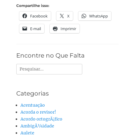
Compartilhe isso:
Facebook
X
WhatsApp
E-mail
Imprimir
Encontre no Que Falta
Pesquisar
por:
Categorias
Acentuação
Acorda o revisor!
Acordo ortogrÃ¡fico
AmbigÃ¼idade
Aulete