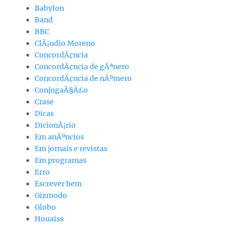
Babylon
Band
BBC
ClÃ¡udio Moreno
ConcordÃ¢ncia
ConcordÃ¢ncia de gÃªnero
ConcordÃ¢ncia de nÃºmero
ConjugaÃ§Ã£o
Crase
Dicas
DicionÃ¡rio
Em anÃºncios
Em jornais e revistas
Em programas
Erro
Escrever bem
Gizmodo
Globo
Houaiss