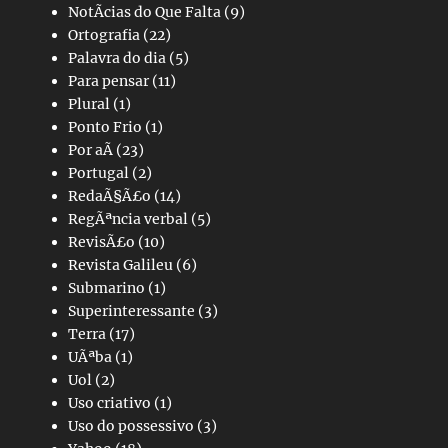
NotÃ­cias do Que Falta
(9)
Ortografia
(22)
Palavra do dia
(5)
Para pensar
(11)
Plural
(1)
Ponto Frio
(1)
Por aÃ­
(23)
Portugal
(2)
RedaÃ§Ã£o
(14)
RegÃªncia verbal
(5)
RevisÃ£o
(10)
Revista Galileu
(6)
Submarino
(1)
Superinteressante
(3)
Terra
(17)
UÃªba
(1)
Uol
(2)
Uso criativo
(1)
Uso do possessivo
(3)