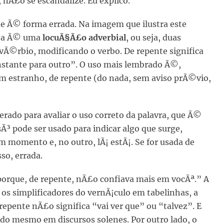
nÃ£o se escandalize. Eu explico.
te Ã© forma errada. Na imagem que ilustra este
sta Ã© uma
locuÃ§Ã£o adverbial
, ou seja, duas
vÃ©rbio, modificando o verbo. De repente significa
stante para outro”. O uso mais lembrado Ã©,
m estranho, de repente (do nada, sem aviso prÃ©vio,
erado para avaliar o uso correto da palavra, que Ã©
Ã³ pode ser usado para indicar algo que surge,
momento e, no outro, lÃ¡ estÃ¡. Se for usada de
so, errada.
porque, de repente, nÃ£o confiava mais em vocÃª.” A
os simplificadores do vernÃ¡culo em tabelinhas, a
 repente nÃ£o significa “vai ver que” ou “talvez”. E
o mesmo em discursos solenes. Por outro lado, o