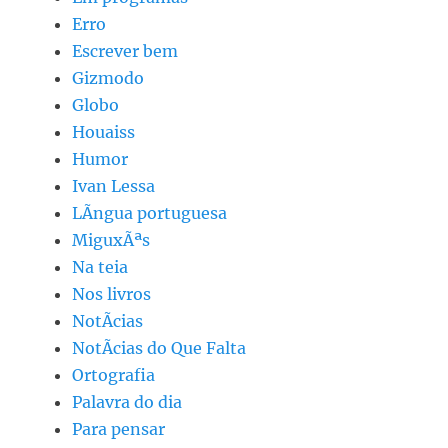
Erro
Escrever bem
Gizmodo
Globo
Houaiss
Humor
Ivan Lessa
LÃ­ngua portuguesa
MiguxÃªs
Na teia
Nos livros
NotÃ­cias
NotÃ­cias do Que Falta
Ortografia
Palavra do dia
Para pensar