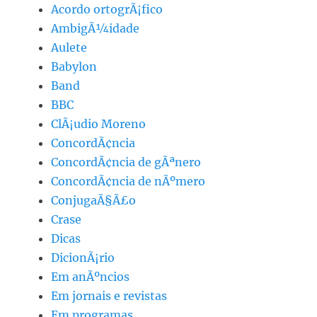
Acordo ortogrÃ¡fico
AmbigÃ¼idade
Aulete
Babylon
Band
BBC
ClÃ¡udio Moreno
ConcordÃ¢ncia
ConcordÃ¢ncia de gÃªnero
ConcordÃ¢ncia de nÃºmero
ConjugaÃ§Ã£o
Crase
Dicas
DicionÃ¡rio
Em anÃºncios
Em jornais e revistas
Em programas