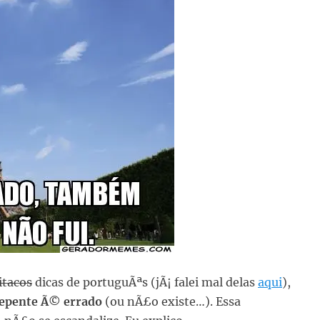
itacos
dicas de portuguÃªs (jÃ¡ falei mal delas
aqui
),
epente Ã© errado
(ou nÃ£o existe…). Essa