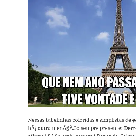
Nessas tabelinhas coloridas e simplistas de
p
hÃ¡ outra menÃ§Ã£o sempre presente:
Derr