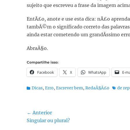
sujeito que escreveu a frase da imagem acima
EntÃ£o, anote e use esta dica: nÃ£o aprenda
tambÃ©m o significado correto das palavra
ainda estar cometendo um grandÃ­ssimo erro
AbraÃ§o.
Compartilhe isso:
Facebook
X
WhatsApp
E-ma
Categorias:
Tags:
Dicas
,
Erro
,
Escrever bem
,
RedaÃ§Ã£o
de re
Navegação
← Anterior
Post
Singular ou plural?
de
anterior: