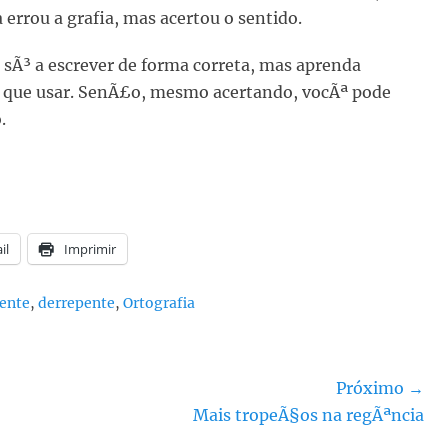
 errou a grafia, mas acertou o sentido.
 sÃ³ a escrever de forma correta, mas aprenda
s que usar. SenÃ£o, mesmo acertando, vocÃª pode
.
il
Imprimir
pente
,
derrepente
,
Ortografia
Próximo →
Próximo
Mais tropeÃ§os na regÃªncia
post: