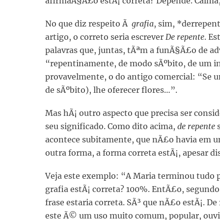
afirmaÃ§Ã£o estÃ¡ correta? Depende. Calma, 
No que diz respeito Ã
grafia
, sim, *derrepen
artigo, o correto seria escrever
De repente
. E
palavras que, juntas, tÃªm a funÃ§Ã£o de ad
“repentinamente, de modo sÃºbito, de um in
provavelmente, o do antigo comercial: “Se u
de sÃºbito), lhe oferecer flores…”.
Mas hÃ¡ outro aspecto que precisa ser consid
seu significado. Como dito acima,
de repente
s
acontece subitamente, que nÃ£o havia em um 
outra forma, a forma correta estÃ¡, apesar dis
Veja este exemplo: “A Maria terminou tudo 
grafia estÃ¡ correta? 100%. EntÃ£o, segundo 
frase estaria correta. SÃ³ que nÃ£o estÃ¡. De
este Ã© um uso muito comum, popular, ouvid