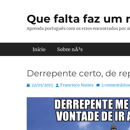
Pular
para
Que falta faz um r
o
conteúdo
Aprenda português com os erros encontrados por aí
Menu principal
Início
Sobre nÃ³s
Derrepente certo, de re
Posted
Autor:
22/01/2015
Francisco Nunes
2 comentários
on