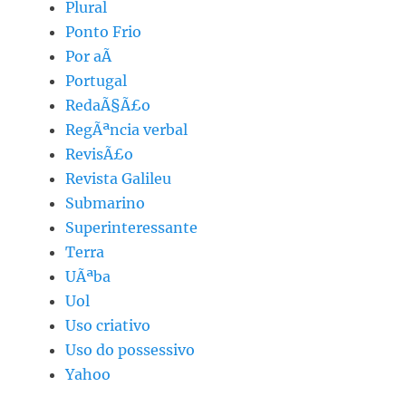
Plural
Ponto Frio
Por aÃ­
Portugal
RedaÃ§Ã£o
RegÃªncia verbal
RevisÃ£o
Revista Galileu
Submarino
Superinteressante
Terra
UÃªba
Uol
Uso criativo
Uso do possessivo
Yahoo