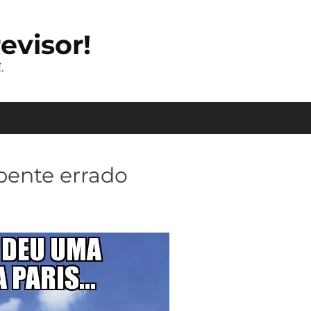
evisor!
.
pente errado