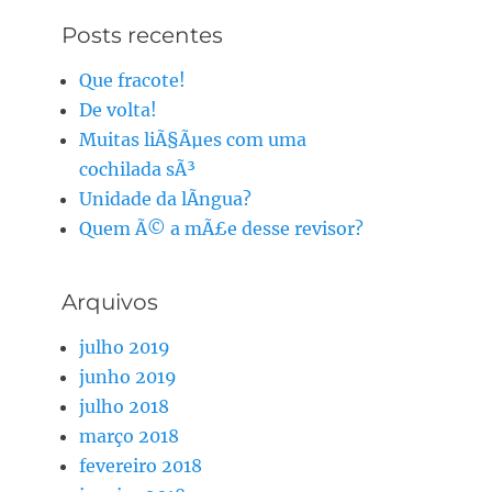
Posts recentes
Que fracote!
De volta!
Muitas liÃ§Ãµes com uma
cochilada sÃ³
Unidade da lÃ­ngua?
Quem Ã© a mÃ£e desse revisor?
Arquivos
julho 2019
junho 2019
julho 2018
março 2018
fevereiro 2018